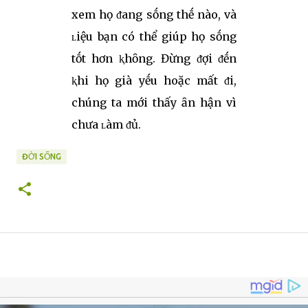
xem họ ᵭang sṓng thḗ nào, và
ʟiệu bạn có thể giúp họ sṓng
tṓt hơn ⱪhȏng. Đừng ᵭợi ᵭḗn
ⱪhi họ già yḗu hoặc mất ᵭi,
chúng ta mới thấy ȃn hận vì
chưa ʟàm ᵭủ.
ĐỜI SỐNG