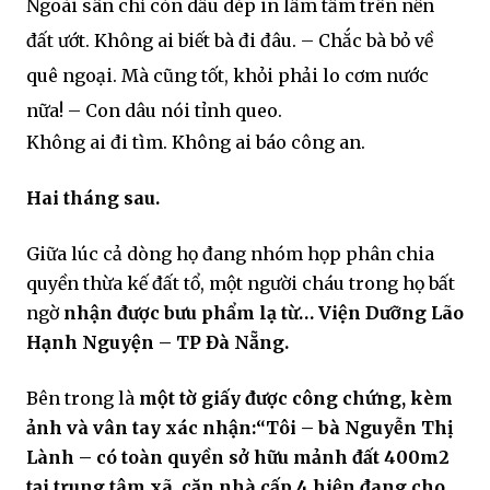
Ngoài sân chỉ còn dấu dép in lấm tấm trên nền
đất ướt. Không ai biết bà đi đâu. – Chắc bà bỏ về
quê ngoại. Mà cũng tốt, khỏi phải lo cơm nước
nữa! – Con dâu nói tỉnh queo.
Không ai đi tìm. Không ai báo công an.
Hai tháng sau.
Giữa lúc cả dòng họ đang nhóm họp phân chia
quyền thừa kế đất tổ, một người cháu trong họ bất
ngờ
nhận được bưu phẩm lạ từ… Viện Dưỡng Lão
Hạnh Nguyện – TP Đà Nẵng.
Bên trong là
một tờ giấy được công chứng, kèm
ảnh và vân tay xác nhận:
“Tôi – bà Nguyễn Thị
Lành – có toàn quyền sở hữu mảnh đất 400m2
tại trung tâm xã, căn nhà cấp 4 hiện đang cho