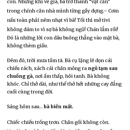
con. Nhưng khi về già,
bà trở thành “vật cản”
trong chính căn nhà mình từng gầy dựng.
– Cơm
nấu toàn phải nêm nhạt vì bà! Tối thì mở tivi
không dám to vì sợ bà không ngủ! Chán lắm rồi!
Đó là những lời con dâu buông thẳng vào mặt bà,
không thèm giấu.
Đêm đó, trời mưa tầm tã. Bà cụ lặng lẽ dọn cái
chiếu rách, xách cái chăn mỏng ra
ngủ tạm sau
chuồng gà
, nơi ẩm thấp, hôi tanh. Bà không
khóc. Chỉ thở dài, như thể thở hết những cay đắng
cuối cùng trong đời.
Sáng hôm sau…
bà biến mất.
Chiếc chiếu trống trơn. Chăn gối không còn.