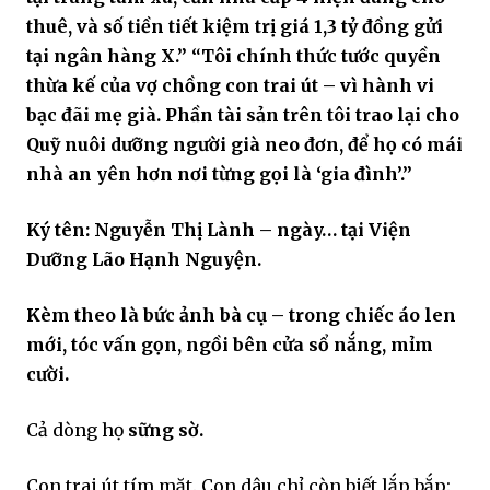
thuê, và số tiền tiết kiệm trị giá 1,3 tỷ đồng gửi
tại ngân hàng X.”
“Tôi chính thức tước quyền
thừa kế của vợ chồng con trai út – vì hành vi
bạc đãi mẹ già. Phần tài sản trên tôi trao lại cho
Quỹ nuôi dưỡng người già neo đơn, để họ có mái
nhà an yên hơn nơi từng gọi là ‘gia đình’.”
Ký tên: Nguyễn Thị Lành – ngày… tại Viện
Dưỡng Lão Hạnh Nguyện.
Kèm theo là bức ảnh bà cụ – trong chiếc áo len
mới, tóc vấn gọn, ngồi bên cửa sổ nắng, mỉm
cười.
Cả dòng họ
sững sờ.
Con trai út tím mặt. Con dâu chỉ còn biết lắp bắp: