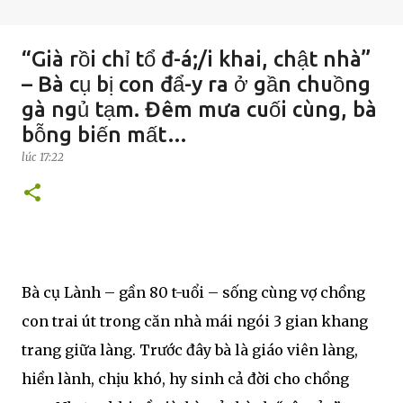
“Già rồi chỉ tổ đ-á;/i khai, chật nhà”
– Bà cụ bị con đẩ-y ra ở gần chuồng
gà ngủ tạm. Đêm mưa cuối cùng, bà
bỗng biến mất…
lúc
17:22
Bà cụ Lành – gần 80 t-uổi – sống cùng vợ chồng
con trai út trong căn nhà mái ngói 3 gian khang
trang giữa làng. Trước đây bà là giáo viên làng,
hiền lành, chịu khó, hy sinh cả đời cho chồng