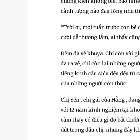
chứng kiến không biết bao nhiêu
cảnh tượng nào đau lòng như th
“Trời ơi, mới tuần trước con bé
cười dễ thương lắm, ai thấy cũn
Đêm đã về khuya. Chỉ còn vài gi
đã ra về, chỉ còn lại những ngườ
tiếng kinh cầu siêu đều đều từ c
của những người còn thức.
Chị Yến , chị gái của Hằng , đa
với 12 năm kinh nghiệm tại kho
cảm thấy có điều gì đó bất thườ
dứt trong đầu chị, nhưng đây kh