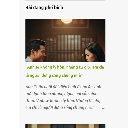
Bài đăng phổ biến
“Anh sẽ không ly hôn, nhưng từ giờ, em chỉ
là người dưng sống chung nhà”
Anh Tuấn ngồi đối diện Linh ở bàn ăn, ánh
mắt lạnh lùng nhưng giọng nói vẫn bình
thản. “Anh sẽ không ly hôn. Nhưng từ giờ,
em chỉ là người dưng sống chung nhà.” Linh
nắm chặt chiếc thìa, cố kìm nén cơn run rẩy.
Cô đã chuẩn bị tinh thần cho một cuộc cãi