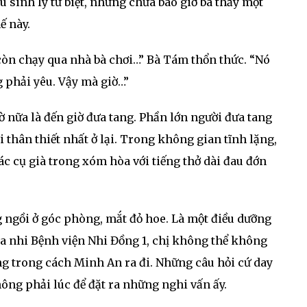
 sinh ly từ biệt, nhưng chưa bao giờ bà thấy một
ế này.
 còn chạy qua nhà bà chơi…” Bà Tám thổn thức. “Nó
g phải yêu. Vậy mà giờ…”
ờ nữa là đến giờ đưa tang. Phần lớn người đưa tang
i thân thiết nhất ở lại. Trong không gian tĩnh lặng,
ác cụ già trong xóm hòa với tiếng thở dài đau đớn
ng ngồi ở góc phòng, mắt đỏ hoe. Là một điều dưỡng
a nhi Bệnh viện Nhi Đồng 1, chị không thể không
ng trong cách Minh An ra đi. Những câu hỏi cứ day
ông phải lúc để đặt ra những nghi vấn ấy.