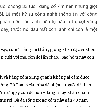
ười chồng 33 tuổi, đang cố kìm nén những giọt
ồi. Là một kỹ sư công nghệ thông tin với công
 phần mềm lớn, anh luôn tự hào là trụ cột vững
 đây, trước nỗi đau mất con, anh chỉ còn là một
 vậy, con?” Hằng thì thầm, giọng khàn đặc vì khóc
n cười với mẹ, còn đòi ăn cháo… Sao hôm nay con
nh và hàng xóm xung quanh không ai cầm được
lòng. Bà Tám ở căn nhà đối diện – người đã theo
 An từ ngày còn đỏ hỏn – lặng lẽ lấy khăn chấm
ng rơi. Bà đã sống trong xóm này gần 40 năm,