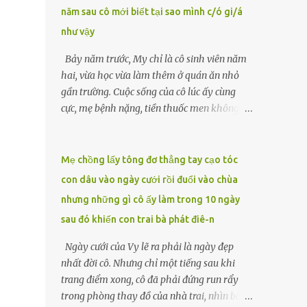
năm sau cô mới biết tại sao mình c/ó gi/á
lặng căng thẳng. “Ông Hòa đã ủy quyền cho
tôi xử lý những việc này sau khi ông mất.
như vậy
Tất cả đã được chuẩn bị kỹ lưỡng từ trước.”
Bảy năm trước, My chỉ là cô sinh viên năm
Luật sư đặt tay lên tập giấy tờ được buộc gọn
hai, vừa học vừa làm thêm ở quán ăn nhỏ
gàng, ánh mắt sắc lẹm lướt qua Nam và
gần trường. Cuộc sống của cô lúc ấy cùng
Hạnh. LUẬT SƯ Mặc dù ông Hòa không để
cực, mẹ bệnh nặng, tiền thuốc men không
lại di chúc công khai nào, nhưng có một văn
biết vay ai, còn cha đã qua đời từ khi cô mới
bản pháp lý đã được soạn thảo kỹ lưỡng, ghi
vào lớp một. Một tối muộn, khi đang rửa
rõ toàn bộ ý nguyện của...
bát, người quản lý gọi My ra. Có vị khách
Mẹ chồng lấy tông đơ thẳng tay cạo tóc
muốn gặp. Đó là người đàn ông trung niên
con dâu vào ngày cưới rồi đuổi vào chùa
mặc vest xám, gương mặt lạ lẫm nhưng ánh
nhưng những gì cô ấy làm trong 10 ngày
mắt chất chứa mệt mỏi. Sau vài câu hỏi
sau đó khiến con trai bà phát điê-n
ngắn gọn về hoàn cảnh, ông đẩy chiếc
phong bì dày cộm về phía cô. “Tôi muốn em
Ngày cưới của Vy lẽ ra phải là ngày đẹp
ở cùng tôi đêm nay. Một tỷ, đủ để cứu mẹ
nhất đời cô. Nhưng chỉ một tiếng sau khi
em.”My run rẩy. Cô chưa từng nghĩ sẽ phải
trang điểm xong, cô đã phải đứng run rẩy
đánh đổi bản thân, nhưng cũng không thể
trong phòng thay đồ của nhà trai, nhìn bà
để mẹ chết vì thiếu tiền. Đêm ấy, cô theo ông