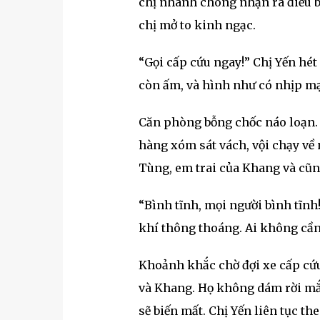
chị nhanh chóng nhận ra điều b
chị mở to kinh ngạc.
“Gọi cấp cứu ngay!” Chị Yến hét
còn ấm, và hình như có nhịp mạ
Căn phòng bỗng chốc náo loạn. 
hàng xóm sát vách, vội chạy về 
Tùng, em trai của Khang và cũng
“Bình tĩnh, mọi người bình tĩnh
khí thông thoáng. Ai không cần 
Khoảnh khắc chờ đợi xe cấp cứu
và Khang. Họ không dám rời mắt
sẽ biến mất. Chị Yến liên tục th