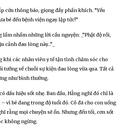
ấp cứu thông báo, giọng đầy phấn khích. “Yếu
a bé đến bệnh viện ngay lập tức!”
g lẩm nhẩm những lời cầu nguyện: _”Phật độ rồi,
ịu cảnh đau lòng này…”_
 khi các nhân viên y tế tận tình chăm sóc cho
tưởng về chuỗi sự kiện đau lòng vừa qua. Tất cả
hừng như bình thường.
có dấu hiệu sốt nhẹ. Ban đầu, Hằng nghĩ đó chỉ là
– vì bé đang trong độ tuổi đó. Cô đã cho con uống
hĩ rằng mọi chuyện sẽ ổn. Nhưng đến tối, cơn sốt
hóc không ngừng.