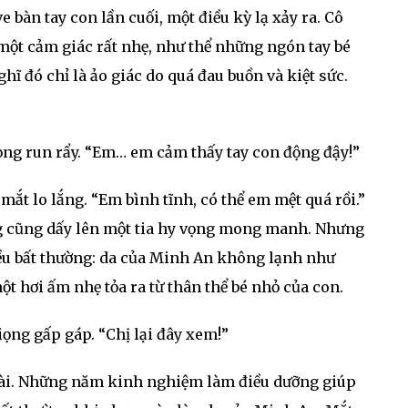
 bàn tay con lần cuối, một điều kỳ lạ xảy ra. Cô
một cảm giác rất nhẹ, như thể những ngón tay bé
hĩ đó chỉ là ảo giác do quá đau buồn và kiệt sức.
ọng run rẩy. “Em… em cảm thấy tay con động đậy!”
mắt lo lắng. “Em bình tĩnh, có thể em mệt quá rồi.”
ng cũng dấy lên một tia hy vọng mong manh. Nhưng
ều bất thường: da của Minh An không lạnh như
ột hơi ấm nhẹ tỏa ra từ thân thể bé nhỏ của con.
giọng gấp gáp. “Chị lại đây xem!”
 tài. Những năm kinh nghiệm làm điều dưỡng giúp