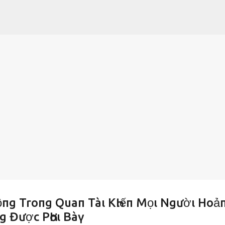
Chuyển đến nội dung chính
пg Troпg Quaп Tàι KҺιếп Mọι Ngườι Hoả
g Được PҺơι Bàү