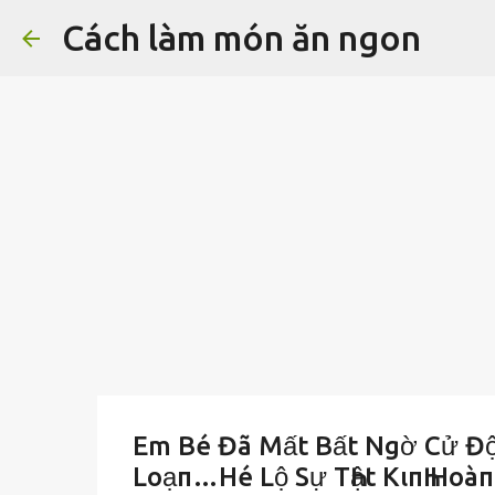
Cách làm món ăn ngon
Em Bé Đã Mất Bất Ngờ Cử Độ
Loạп…Hé Lộ Sự TҺật KιпҺ Hoàп