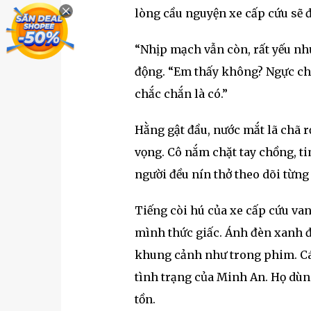
lòng cầu nguyện xe cấp cứu sẽ 
“Nhịp mạch vẫn còn, rất yếu như
động. “Em thấy không? Ngực ch
chắc chắn là có.”
Hằng gật đầu, nước mắt lã chã r
vọng. Cô nắm chặt tay chồng, ti
người đều nín thở theo dõi từng
Tiếng còi hú của xe cấp cứu va
mình thức giấc. Ánh đèn xanh đ
khung cảnh như trong phim. Các
tình trạng của Minh An. Họ dùng
tồn.