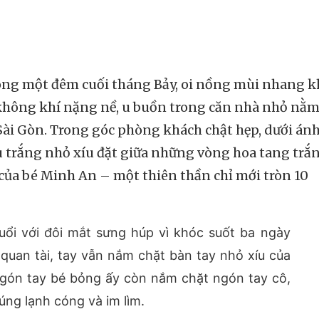
rong một đêm cuối tháng Bảy, oi nồng mùi nhang k
không khí nặng nề, u buồn trong căn nhà nhỏ nằ
Sài Gòn. Trong góc phòng khách chật hẹp, dưới án
u trắng nhỏ xíu đặt giữa những vòng hoa tang trắ
của bé Minh An – một thiên thần chỉ mới tròn 10
uổi với đôi mắt sưng húp vì khóc suốt ba ngày
quan tài, tay vẫn nắm chặt bàn tay nhỏ xíu của
ngón tay bé bỏng ấy còn nắm chặt ngón tay cô,
úng lạnh cóng và im lìm.