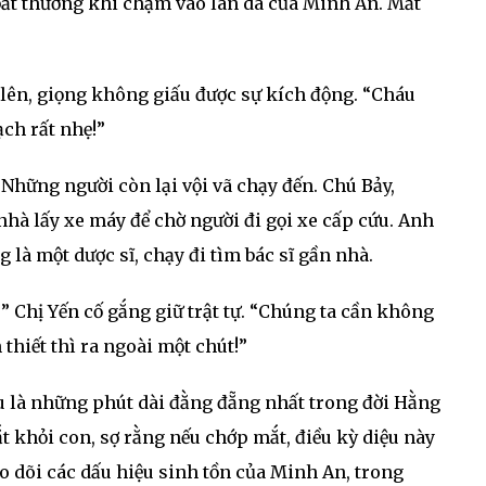
ất thường khi chạm vào làn da của Minh An. Mắt
 lên, giọng không giấu được sự kích động. “Cháu
ch rất nhẹ!”
Những người còn lại vội vã chạy đến. Chú Bảy,
nhà lấy xe máy để chờ người đi gọi xe cấp cứu. Anh
 là một dược sĩ, chạy đi tìm bác sĩ gần nhà.
!” Chị Yến cố gắng giữ trật tự. “Chúng ta cần không
thiết thì ra ngoài một chút!”
 là những phút dài đằng đẵng nhất trong đời Hằng
 khỏi con, sợ rằng nếu chớp mắt, điều kỳ diệu này
eo dõi các dấu hiệu sinh tồn của Minh An, trong