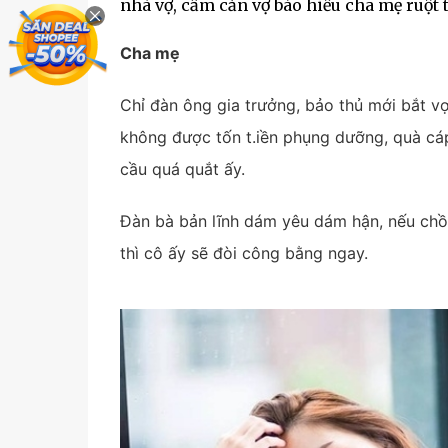
nhà vợ, cấm cản vợ báo hiếu cha mẹ ruột 
Cha mẹ
Chỉ đàn ông gia trưởng, bảo thủ mới bắt vợ
không được tốn t.iền phụng dưỡng, quà cá
cầu quá quắt ấy.
Đàn bà bản lĩnh dám yêu dám hận, nếu chồ
thì cô ấy sẽ đòi công bằng ngay.