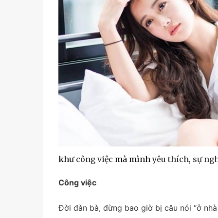
khư
công việc
mà mình
yêu thích
,
sự ng
Công việc
Đời đàn bà, đừng bao giờ bị câu nói “ở nh