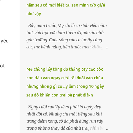
t
năm sau cô mới biết tại sao mình c/ó gi/á
lặng căng thẳng. “Ông Hòa đã ủy quyền cho
tôi xử lý những việc này sau khi ông mất.
như vậy
Tất cả đã được chuẩn bị kỹ lưỡng từ trước.”
Bảy năm trước, My chỉ là cô sinh viên năm
Luật sư đặt tay lên tập giấy tờ được buộc gọn
hai, vừa học vừa làm thêm ở quán ăn nhỏ
gàng, ánh mắt sắc lẹm lướt qua Nam và
gần trường. Cuộc sống của cô lúc ấy cùng
 yêu
Hạnh. LUẬT SƯ Mặc dù ông Hòa không để
cực, mẹ bệnh nặng, tiền thuốc men không
lại di chúc công khai nào, nhưng có một văn
biết vay ai, còn cha đã qua đời từ khi cô mới
bản pháp lý đã được soạn thảo kỹ lưỡng, ghi
vào lớp một. Một tối muộn, khi đang rửa
rõ toàn bộ ý nguyện của...
ột
bát, người quản lý gọi My ra. Có vị khách
Mẹ chồng lấy tông đơ thẳng tay cạo tóc
muốn gặp. Đó là người đàn ông trung niên
con dâu vào ngày cưới rồi đuổi vào chùa
mặc vest xám, gương mặt lạ lẫm nhưng ánh
nhưng những gì cô ấy làm trong 10 ngày
mắt chất chứa mệt mỏi. Sau vài câu hỏi
sau đó khiến con trai bà phát điê-n
ngắn gọn về hoàn cảnh, ông đẩy chiếc
phong bì dày cộm về phía cô. “Tôi muốn em
Ngày cưới của Vy lẽ ra phải là ngày đẹp
ở cùng tôi đêm nay. Một tỷ, đủ để cứu mẹ
nhất đời cô. Nhưng chỉ một tiếng sau khi
em.”My run rẩy. Cô chưa từng nghĩ sẽ phải
trang điểm xong, cô đã phải đứng run rẩy
đánh đổi bản thân, nhưng cũng không thể
trong phòng thay đồ của nhà trai, nhìn bà
để mẹ chết vì thiếu tiền. Đêm ấy, cô theo ông