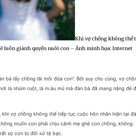
Khi vợ chồng không thể t
sẽ luôn giành quyền nuôi con – Ảnh minh họa: Internet
àn bà lấy chồng lãi mỗi đứa con”. Bởi suy cho cùng, vợ chồ
i mới là nhúm ruột, là m.áu mủ mà đàn bà đã mang nặng đẻ 
, khi vợ chồng không thể tiếp tục cuộc hôn nhân hiện tại đ
 không muốn con phải chịu cảnh mẹ ghẻ con chồng, không
rất sợ con bị đối xử tệ bạc.