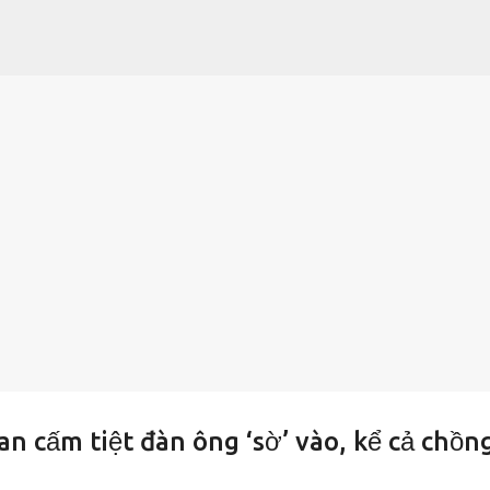
Chuyển đến nội dung chính
n cấm tiệt đàn ông ‘sờ’ vào, kể cả chồn