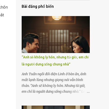
Bài đăng phổ biến
khôn
bắt
“Anh sẽ không ly hôn, nhưng từ giờ, em chỉ
là người dưng sống chung nhà”
Anh Tuấn ngồi đối diện Linh ở bàn ăn, ánh
mắt lạnh lùng nhưng giọng nói vẫn bình
thản. “Anh sẽ không ly hôn. Nhưng từ giờ,
em chỉ là người dưng sống chung nhà.” Linh
nắm chặt chiếc thìa, cố kìm nén cơn run rẩy.
Cô đã chuẩn bị tinh thần cho một cuộc cãi