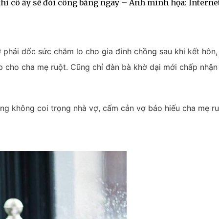
thì cô ấy sẽ đòi công bằng ngay – Ảnh minh họa: Interne
 phải dốc sức chăm lo cho gia đình chồng sau khi kết hôn,
p cho cha mẹ ruột. Cũng chỉ đàn bà khờ dại mới chấp nhận
ng không coi trọng nhà vợ, cấm cản vợ báo hiếu cha mẹ ru