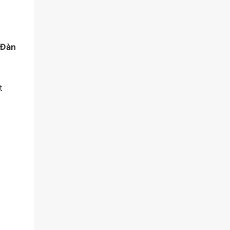
 Đàn
t