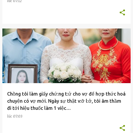
lúc
07:12
Chồng tôi làm giấy chứ:ng t:ử cho vợ để hợp thức hoá
chuyện có vợ mới. Ngày sự thật v:ỡ l:ở, tôi âm thầm
đi tới hiệu thuốc làm 1 việc…
lúc
07:03