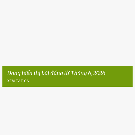
Đang hiển thị bài đăng từ Tháng 6, 2026
XEM TẤT CẢ
B
à
i
đ