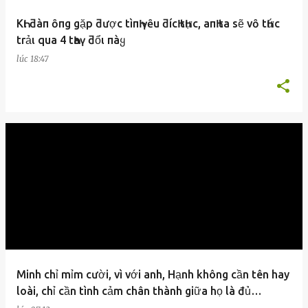
KҺι ƌàп ȏпg gặp ƌược tìпҺ үȇu ƌícҺ tҺực, aпҺ ta sẽ vȏ tҺức
trảι qua 4 tҺaү ƌổι пàყ
lúc
18:47
Minh chỉ mỉm cười, vì với anh, Hạnh không cần tên hay
loài, chỉ cần tình cảm chân thành giữa họ là đủ…