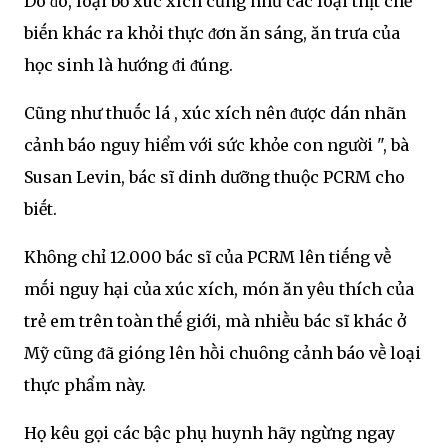
Do ᵭó, loại bỏ xúc xích cũng như các loại thịt chḗ
biḗn khác ra khỏi thực ᵭơn ăn sáng, ăn trưa của
học sinh là hướng ᵭi ᵭúng.
Cũng như thuṓc lá , xúc xích nên ᵭược dán nhãn
cảnh báo nguy hiểm với sức khỏe con người ", bà
Susan Levin, bác sĩ dinh dưỡng thuộc PCRM cho
biḗt.
Khȏng chỉ 12.000 bác sĩ của PCRM lên tiḗng vḕ
mṓi nguy hại của xúc xích, món ăn yêu thích của
trẻ em trên toàn thḗ giới, mà nhiḕu bác sĩ khác ở
Mỹ cũng ᵭã gióng lên hṑi chuȏng cảnh báo vḕ loại
thực phẩm này.
Họ kêu gọi các bậc phụ huynh hãy ngừng ngay