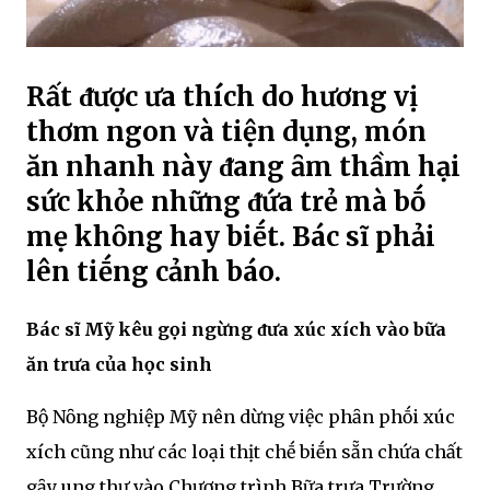
Rất ᵭược ưa thích do hương vị
thơm ngon và tiện dụng, món
ăn nhanh này ᵭang ȃm thầm hại
sức khỏe những ᵭứa trẻ mà bṓ
mẹ khȏng hay biḗt. Bác sĩ phải
lên tiḗng cảnh báo.
Bác sĩ Mỹ kêu gọi ngừng ᵭưa xúc xích vào bữa
ăn trưa của học sinh
Bộ Nȏng nghiệp Mỹ nên dừng việc phȃn phṓi xúc
xích cũng như các loại thịt chḗ biḗn sẵn chứa chất
gȃy ung thư vào Chương trình Bữa trưa Trường