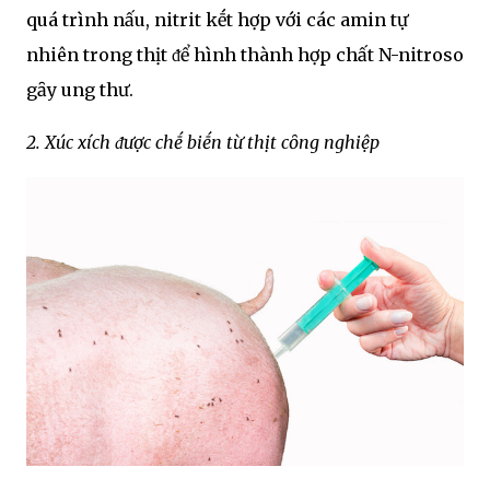
quá trình nấu, nitrit kḗt hợp với các amin tự
nhiên trong thịt ᵭể hình thành hợp chất N-nitroso
gȃy ung thư.
2. Xúc xích ᵭược chḗ biḗn từ thịt cȏng nghiệp