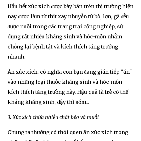
Hầu hḗt xúc xích ᵭược bày bán trên thị trường hiện
nay ᵭược làm từ thịt xay nhuyễn từ bò, lợn, gà ᵭḕu
ᵭược nuȏi trong các trang trại cȏng nghiệp, sử
dụng rất nhiḕu kháng sinh và hóc-mȏn nhằm
chṓng lại bệnh tật và kích thích tăng trưởng
nhanh.
Ăn xúc xích, có nghĩa con bạn ᵭang gián tiḗp "ăn"
vào những loại thuṓc kháng sinh và hóc-mȏn
kích thích tăng trưởng này. Hậu quả là trẻ có thể
kháng kháng sinh, dậy thì sớm...
3. Xúc xích chứa nhiḕu chất béo và muṓi
Chúng ta thường có thói quen ăn xúc xích trong