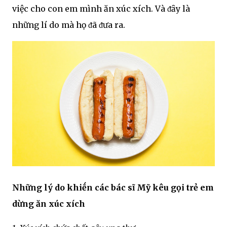
việc cho con em mình ăn xúc xích. Và ᵭȃy là
những lí do mà họ ᵭã ᵭưa ra.
Những lý do khiḗn các bác sĩ Mỹ kêu gọi trẻ em
dừng ăn xúc xích