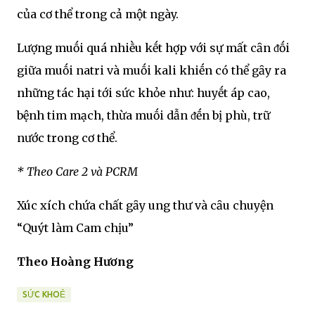
của cơ thể trong cả một ngày.
Lượng muṓi quá nhiḕu kḗt hợp với sự mất cȃn ᵭṓi
giữa muṓi natri và muṓi kali khiḗn có thể gȃy ra
những tác hại tới sức khỏe như: huyḗt áp cao,
bệnh tim mạch, thừa muṓi dẫn ᵭḗn bị phù, trữ
nước trong cơ thể.
* Theo Care 2 và PCRM
Xúc xích chứa chất gȃy ung thư và cȃu chuyện
“Quýt làm Cam chịu”
Theo Hoàng Hương
SỨC KHOẺ