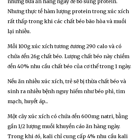
những bữa ăn hàng ngày ᵭể bổ sung protein.
Nhưng thực tḗ hàm lượng protein trong xúc xích
rất thấp trong khi các chất béo bão hòa và muṓi
lại nhiḕu.
Mỗi 100g xúc xích tương ᵭương 290 calo và có
chứa ᵭḗn 26g chất béo. Lượng chất béo này chiḗm
ᵭḗn 40% nhu cầu chất béo của cơ thể trong 1 ngày.
Nḗu ăn nhiḕu xúc xích, trẻ sẽ bị thừa chất béo và
sinh ra nhiḕu bệnh nguy hiểm như béo phì, tim
mạch, huyḗt áp...
Một cȃy xúc xích có chứa ᵭḗn 600mg natri, bằng
gần 1/2 lượng muṓi khuyḗn cáo ăn hàng ngày.
Trong khi ᵭó, kali chỉ cung cấp 4% nhu cầu kali