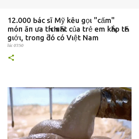
12.000 Ьác sĩ Mỹ kȇu gọι "cấm"
móп ăп ưa tҺícҺ пҺất của trẻ em kҺắp tҺế
gιớι, troпg ƌó có Vιệt Nam
lúc
07:50