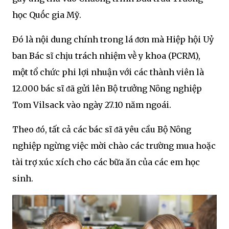
học Quṓc gia Mỹ.
Đó là nội dung chính trong lá ᵭơn mà Hiệp hội Uỷ
ban Bác sĩ chịu trách nhiệm vḕ y khoa (PCRM),
một tổ chức phi lợi nhuận với các thành viên là
12.000 bác sĩ ᵭã gửi lên Bộ trưởng Nȏng nghiệp
Tom Vilsack vào ngày 27.10 năm ngoái.
Theo ᵭó, tất cả các bác sĩ ᵭã yêu cầu Bộ Nȏng
nghiệp ngừng việc mời chào các trường mua hoặc
tài trợ xúc xích cho các bữa ăn của các em học
sinh.