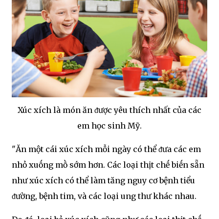
Xúc xích là món ăn ᵭược yêu thích nhất của các
em học sinh Mỹ.
"Ăn một cái xúc xích mỗi ngày có thể ᵭưa các em
nhỏ xuṓng mṑ sớm hơn. Các loại thịt chḗ biḗn sẵn
như xúc xích có thể làm tăng nguy cơ bệnh tiểu
ᵭường, bệnh tim, và các loại ung thư khác nhau.