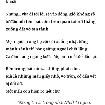
khuất.
Nhưng… vừa đi tới lối rẽ vào đồng,
gió không rõ
từ đâu nổi lên
,
bát cơm trên quan tài rơi thẳng
xuống đất vỡ tan tành.
Một người trong họ vội cúi xuống
nhặt từng
mảnh sành
thì bỗng
sững người chết lặng
.
Cả đám tang ngừng bước. Mọi ánh mắt đổ dồn lại.
Bên trong bát cơm… không phải cơm.
Mà là những mẩu giấy nhỏ, vo tròn, có dấu vết
bị đốt dở.
Một mẩu còn hiện rõ nét chữ:
“Đừng tin ai trong nhà. Nhất là người