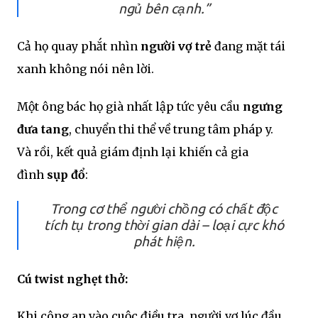
ngủ bên cạnh.”
Cả họ quay phắt nhìn
người vợ trẻ
đang mặt tái
xanh không nói nên lời.
Một ông bác họ già nhất lập tức yêu cầu
ngưng
đưa tang
, chuyển thi thể về trung tâm pháp y.
Và rồi, kết quả giám định lại khiến cả gia
đình
sụp đổ
:
Trong cơ thể người chồng có chất độc
tích tụ
trong thời gian dài
– loại cực khó
phát hiện.
Cú twist nghẹt thở:
Khi công an vào cuộc điều tra, người vợ lúc đầu