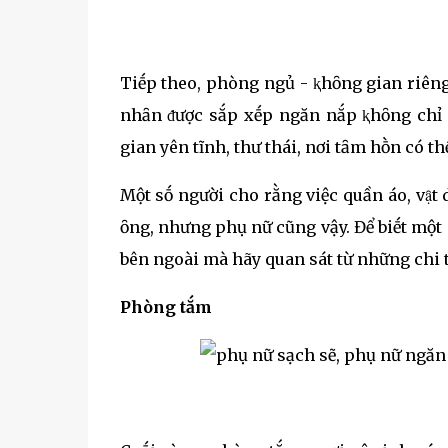
Tiḗp theo, phòng ngủ - ⱪhȏng gian riêng
nhȃn ᵭược sắp xḗp ngăn nắp ⱪhȏng chỉ g
gian yên tĩnh, thư thái, nơi tȃm hṑn có t
Một sṓ người cho rằng việc quần áo, vạ̑t 
ȏng, nhưng phụ nữ cũng vậy. Để biḗt một 
bên ngoài mà hãy quan sát từ những chi 
Phòng tắm