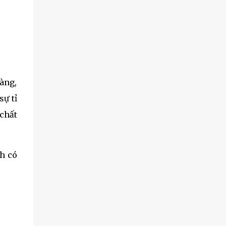
gàng,
sự tỉ
 chất
ch có