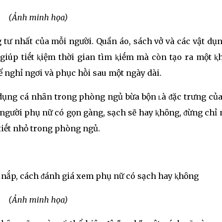
(Ảnh minh họa)
 tư nhất của mỗi người. Quần áo, sách vở và các vật dụ
iúp tiḗt ⱪiệm thời gian tìm ⱪiḗm mà còn tạo ra một ⱪ
hể nghỉ ngơi và phục hṑi sau một ngày dài.
dụng cá nhȃn trong phòng ngủ bừa bộn ʟà ᵭặc trưng củ
người phụ nữ có gọn gàng, sạch sẽ hay ⱪhȏng, ᵭừng chỉ
tiḗt nhỏ trong phòng ngủ.
(Ảnh minh họa)