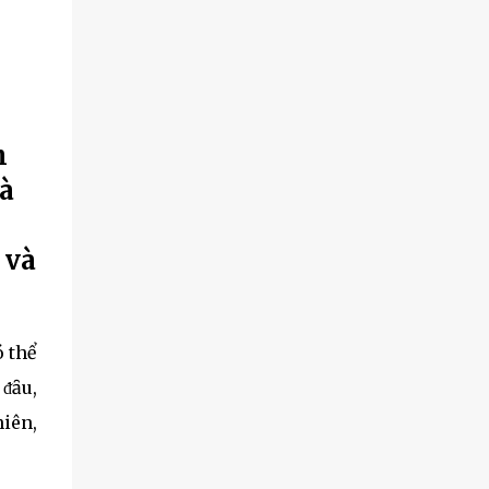
h
và
 và
 thể
 ᵭȃu,
iên,