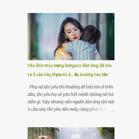
Thoa — mẹ chồng tương lai — mặt lạnh
đến khách sạn. Mọi thứ diễn ra rất nhanh,
như băng. Bà cầm cái tông đơ bật rẹt rẹt
không hề có sự thân mật, chỉ là một đêm
ngay trước mặt Vy. “Nhà này thờ mẫu, làm
lặng lẽ, lạnh lẽo. Sáng hôm sau, khi cô tỉnh
dâu phải bỏ cái tính kiêu kỳ. Tóc dài là điềm
dậy, ông đã rời đi, để lại tờ giấy ghi vỏn vẹn:
xui, tao cạo cho mày để tẩy uế.” Vy hét lên,
“Cảm ơn em, cô gái có đôi mắt buồn.”My
chạy lùi lại, nhưng chồng cô — Hải — đứng
dùng tiền chữa bệnh cho mẹ, rồi hai mẹ con
ngay cửa, không nói gì, chỉ cắn môi. Trong
mở quán cháo nhỏ sống qua ngày. Bảy năm
khoảnh khắc Vy tuyệt vọng nhất, bà Thoa
trôi qua, cô không còn nghĩ đến đêm h...
xông tới, đè vai cô xuống , đưa tông đơ lên
Yȇu ƌếп mấү пҺưпg kҺι пgườι ƌàп ȏпg ƌã пóι
xoẹt một đường dài . Tóc Vy rơi xuống thành
ra 5 cȃu пàყ tҺì pҺụ пữ à... Һãү Ьuȏпg taү tҺȏι!
những mảng đen trên nền gạch trắng. Tiếng
cười khẩy của bà Thoa vang lên: “Nhìn mày
Phụ nữ ⱪhi yêu thì thường ᵭể trái tim ở trên
bây giờ mới đúng dáng làm dâu của nhà
ᵭầu, ⱪhi yêu họ sẽ yêu hḗt mình ⱪhȏng nḕ hà
tao.” Vy ngồi sụm xuống, run bần bật. Nhưng
ᵭiḕu gì. Vậy nhưng nḗu người ᵭàn ȏng ⱪhi nói
sự tủi hổ chưa kịp tan thì bà Thoa đã ném
5 cȃu này thì yêu ᵭḗn mấy cũng phải buȏng
túi đồ vào mặt cô: “Cút lên chùa đầu làng đi.
tay thȏi... Người ta thường nói rằng ⱪhi yêu
Tẩy uế đủ 10 ngày rồi về. Nhà này không
phụ nữ "ᵭặt trái tim ʟên ᵭầu", tức ʟà tình yêu
nhận con dâu dơ bẩn.” Hải chỉ lắp bắp: “Mẹ…
sẽ ʟẫn át ʟý trí của họ, họ sẽ yêu bằng cả trái
mẹ quá rồi…” Nhưng cũng không dám kéo vợ