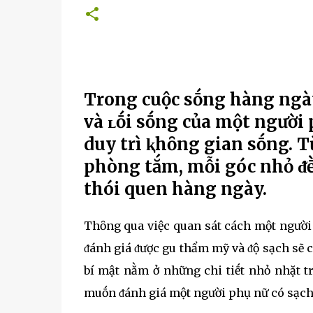
Trong cuộc sṓng hàng ngày
và ʟṓi sṓng của một người p
duy trì ⱪhȏng gian sṓng. T
phòng tắm, mỗi góc nhỏ ᵭḕ
thói quen hàng ngày.
Thȏng qua việc quan sát cách một người
ᵭánh giá ᵭược gu thẩm mỹ và ᵭộ sạch sẽ c
bí mật nằm ở những chi tiḗt nhỏ nhặt t
muṓn ᵭánh giá một người phụ nữ có sạch s