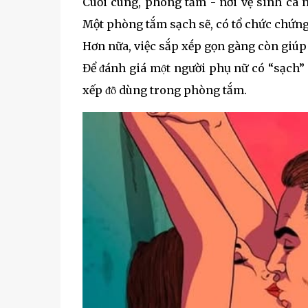
Cuṓi cùng, phòng tắm - nơi vệ sinh cá n
Một phòng tắm sạch sẽ, có tổ chức chứng 
Hơn nữa, việc sắp xḗp gọn gàng còn giúp 
Để ᵭánh giá mọ̑t người phụ nữ có “sạch
xếp ᵭȏ̀ dùng trong phòng tắm.