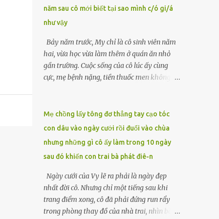
năm sau cô mới biết tại sao mình c/ó gi/á
lặng căng thẳng. “Ông Hòa đã ủy quyền cho
tôi xử lý những việc này sau khi ông mất.
như vậy
Tất cả đã được chuẩn bị kỹ lưỡng từ trước.”
Bảy năm trước, My chỉ là cô sinh viên năm
Luật sư đặt tay lên tập giấy tờ được buộc gọn
hai, vừa học vừa làm thêm ở quán ăn nhỏ
gàng, ánh mắt sắc lẹm lướt qua Nam và
gần trường. Cuộc sống của cô lúc ấy cùng
Hạnh. LUẬT SƯ Mặc dù ông Hòa không để
cực, mẹ bệnh nặng, tiền thuốc men không
lại di chúc công khai nào, nhưng có một văn
biết vay ai, còn cha đã qua đời từ khi cô mới
bản pháp lý đã được soạn thảo kỹ lưỡng, ghi
vào lớp một. Một tối muộn, khi đang rửa
rõ toàn bộ ý nguyện của...
bát, người quản lý gọi My ra. Có vị khách
Mẹ chồng lấy tông đơ thẳng tay cạo tóc
muốn gặp. Đó là người đàn ông trung niên
con dâu vào ngày cưới rồi đuổi vào chùa
mặc vest xám, gương mặt lạ lẫm nhưng ánh
nhưng những gì cô ấy làm trong 10 ngày
mắt chất chứa mệt mỏi. Sau vài câu hỏi
sau đó khiến con trai bà phát điê-n
ngắn gọn về hoàn cảnh, ông đẩy chiếc
phong bì dày cộm về phía cô. “Tôi muốn em
Ngày cưới của Vy lẽ ra phải là ngày đẹp
ở cùng tôi đêm nay. Một tỷ, đủ để cứu mẹ
nhất đời cô. Nhưng chỉ một tiếng sau khi
em.”My run rẩy. Cô chưa từng nghĩ sẽ phải
trang điểm xong, cô đã phải đứng run rẩy
đánh đổi bản thân, nhưng cũng không thể
trong phòng thay đồ của nhà trai, nhìn bà
để mẹ chết vì thiếu tiền. Đêm ấy, cô theo ông