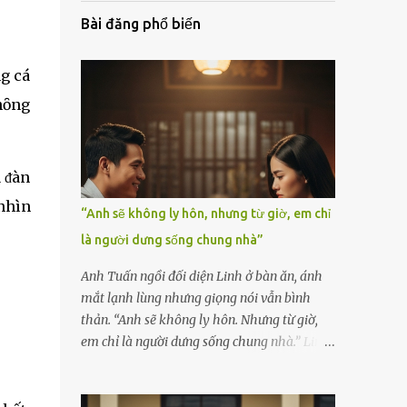
Bài đăng phổ biến
ng cá
hȏng
a ᵭàn
 nhìn
“Anh sẽ không ly hôn, nhưng từ giờ, em chỉ
là người dưng sống chung nhà”
Anh Tuấn ngồi đối diện Linh ở bàn ăn, ánh
mắt lạnh lùng nhưng giọng nói vẫn bình
thản. “Anh sẽ không ly hôn. Nhưng từ giờ,
em chỉ là người dưng sống chung nhà.” Linh
nắm chặt chiếc thìa, cố kìm nén cơn run rẩy.
Cô đã chuẩn bị tinh thần cho một cuộc cãi