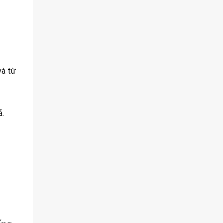
và từ
ả.