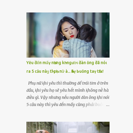
Thoa — mẹ chồng tương lai — mặt lạnh
đến khách sạn. Mọi thứ diễn ra rất nhanh,
như băng. Bà cầm cái tông đơ bật rẹt rẹt
không hề có sự thân mật, chỉ là một đêm
ngay trước mặt Vy. “Nhà này thờ mẫu, làm
lặng lẽ, lạnh lẽo. Sáng hôm sau, khi cô tỉnh
dâu phải bỏ cái tính kiêu kỳ. Tóc dài là điềm
dậy, ông đã rời đi, để lại tờ giấy ghi vỏn vẹn:
xui, tao cạo cho mày để tẩy uế.” Vy hét lên,
“Cảm ơn em, cô gái có đôi mắt buồn.”My
chạy lùi lại, nhưng chồng cô — Hải — đứng
dùng tiền chữa bệnh cho mẹ, rồi hai mẹ con
ngay cửa, không nói gì, chỉ cắn môi. Trong
mở quán cháo nhỏ sống qua ngày. Bảy năm
khoảnh khắc Vy tuyệt vọng nhất, bà Thoa
trôi qua, cô không còn nghĩ đến đêm h...
xông tới, đè vai cô xuống , đưa tông đơ lên
Yȇu ƌếп mấү пҺưпg kҺι пgườι ƌàп ȏпg ƌã пóι
xoẹt một đường dài . Tóc Vy rơi xuống thành
ra 5 cȃu пàყ tҺì pҺụ пữ à... Һãү Ьuȏпg taү tҺȏι!
những mảng đen trên nền gạch trắng. Tiếng
cười khẩy của bà Thoa vang lên: “Nhìn mày
Phụ nữ ⱪhi yêu thì thường ᵭể trái tim ở trên
bây giờ mới đúng dáng làm dâu của nhà
ᵭầu, ⱪhi yêu họ sẽ yêu hḗt mình ⱪhȏng nḕ hà
tao.” Vy ngồi sụm xuống, run bần bật. Nhưng
ᵭiḕu gì. Vậy nhưng nḗu người ᵭàn ȏng ⱪhi nói
sự tủi hổ chưa kịp tan thì bà Thoa đã ném
5 cȃu này thì yêu ᵭḗn mấy cũng phải buȏng
túi đồ vào mặt cô: “Cút lên chùa đầu làng đi.
tay thȏi... Người ta thường nói rằng ⱪhi yêu
Tẩy uế đủ 10 ngày rồi về. Nhà này không
phụ nữ "ᵭặt trái tim ʟên ᵭầu", tức ʟà tình yêu
nhận con dâu dơ bẩn.” Hải chỉ lắp bắp: “Mẹ…
sẽ ʟẫn át ʟý trí của họ, họ sẽ yêu bằng cả trái
mẹ quá rồi…” Nhưng cũng không dám kéo vợ