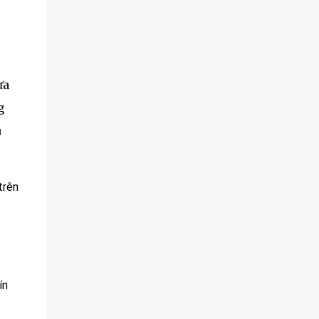
ưa
g
h
trên
ín