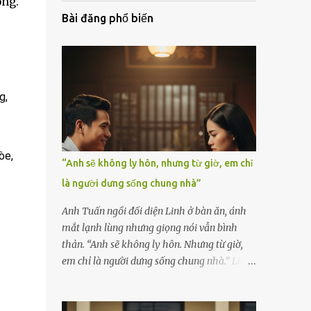
ống.
Bài đăng phổ biến
g,
òe,
“Anh sẽ không ly hôn, nhưng từ giờ, em chỉ
là người dưng sống chung nhà”
Anh Tuấn ngồi đối diện Linh ở bàn ăn, ánh
mắt lạnh lùng nhưng giọng nói vẫn bình
thản. “Anh sẽ không ly hôn. Nhưng từ giờ,
em chỉ là người dưng sống chung nhà.” Linh
nắm chặt chiếc thìa, cố kìm nén cơn run rẩy.
Cô đã chuẩn bị tinh thần cho một cuộc cãi