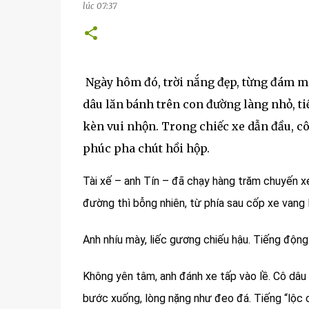
lúc
07:37
Ngày hôm đó, trời nắng đẹp, từng đám mâ
dâu lăn bánh trên con đường làng nhỏ, tiế
kèn vui nhộn. Trong chiếc xe dẫn đầu, c
phúc pha chút hồi hộp.
Tài xế – anh Tín – đã chạy hàng trăm chuyến xe
đường thì bỗng nhiên, từ phía sau cốp xe vang 
Anh nhíu mày, liếc gương chiếu hậu. Tiếng động
Không yên tâm, anh đánh xe tấp vào lề. Cô dâu 
bước xuống, lòng nặng như đeo đá. Tiếng “lộc 