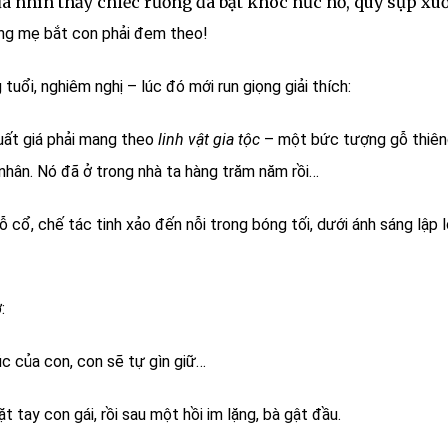
ừa nhìn thấy chiếc rương đã bật khóc nức nở, quỳ sụp xu
ưng mẹ bắt con phải đem theo!
ổi, nghiêm nghị – lúc đó mới run giọng giải thích:
xuất giá phải mang theo
linh vật gia tộc
– một bức tượng gỗ thiên
 nhân. Nó đã ở trong nhà ta hàng trăm năm rồi…
ỗ cổ, chế tác tinh xảo đến nỗi trong bóng tối, dưới ánh sáng lập l
:
c của con, con sẽ tự gìn giữ…
tay con gái, rồi sau một hồi im lặng, bà gật đầu.