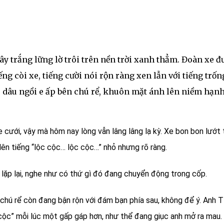
y trắng lững lờ trôi trên nền trời xanh thẳm. Đoàn xe đ
ng còi xe, tiếng cười nói rộn ràng xen lẫn với tiếng trốn
ô dâu ngồi e ấp bên chú rể, khuôn mặt ánh lên niềm hạn
 cưới, vậy mà hôm nay lòng vẫn lâng lâng lạ kỳ. Xe bon bon lướt 
lên tiếng “lộc cộc… lộc cộc…” nhỏ nhưng rõ ràng.
 lặp lại, nghe như có thứ gì đó đang chuyển động trong cốp.
chú rể còn đang bận rộn với đám bạn phía sau, không để ý. Anh T
cộc” mỗi lúc một gấp gáp hơn, như thể đang giục anh mở ra mau.