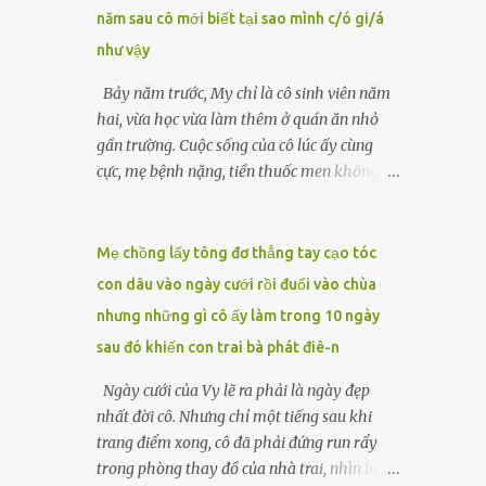
năm sau cô mới biết tại sao mình c/ó gi/á
lặng căng thẳng. “Ông Hòa đã ủy quyền cho
tôi xử lý những việc này sau khi ông mất.
như vậy
Tất cả đã được chuẩn bị kỹ lưỡng từ trước.”
Bảy năm trước, My chỉ là cô sinh viên năm
Luật sư đặt tay lên tập giấy tờ được buộc gọn
hai, vừa học vừa làm thêm ở quán ăn nhỏ
gàng, ánh mắt sắc lẹm lướt qua Nam và
gần trường. Cuộc sống của cô lúc ấy cùng
Hạnh. LUẬT SƯ Mặc dù ông Hòa không để
cực, mẹ bệnh nặng, tiền thuốc men không
lại di chúc công khai nào, nhưng có một văn
biết vay ai, còn cha đã qua đời từ khi cô mới
bản pháp lý đã được soạn thảo kỹ lưỡng, ghi
vào lớp một. Một tối muộn, khi đang rửa
rõ toàn bộ ý nguyện của...
bát, người quản lý gọi My ra. Có vị khách
Mẹ chồng lấy tông đơ thẳng tay cạo tóc
muốn gặp. Đó là người đàn ông trung niên
con dâu vào ngày cưới rồi đuổi vào chùa
mặc vest xám, gương mặt lạ lẫm nhưng ánh
nhưng những gì cô ấy làm trong 10 ngày
mắt chất chứa mệt mỏi. Sau vài câu hỏi
sau đó khiến con trai bà phát điê-n
ngắn gọn về hoàn cảnh, ông đẩy chiếc
phong bì dày cộm về phía cô. “Tôi muốn em
Ngày cưới của Vy lẽ ra phải là ngày đẹp
ở cùng tôi đêm nay. Một tỷ, đủ để cứu mẹ
nhất đời cô. Nhưng chỉ một tiếng sau khi
em.”My run rẩy. Cô chưa từng nghĩ sẽ phải
trang điểm xong, cô đã phải đứng run rẩy
đánh đổi bản thân, nhưng cũng không thể
trong phòng thay đồ của nhà trai, nhìn bà
để mẹ chết vì thiếu tiền. Đêm ấy, cô theo ông