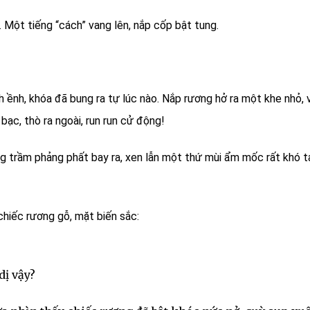
. Một tiếng “cách” vang lên, nắp cốp bật tung.
 ềnh, khóa đã bung ra tự lúc nào. Nắp rương hở ra một khe nhỏ, 
ạc, thò ra ngoài, run run cử động!
g trầm phảng phất bay ra, xen lẫn một thứ mùi ẩm mốc rất khó t
chiếc rương gỗ, mặt biến sắc:
dị vậy?