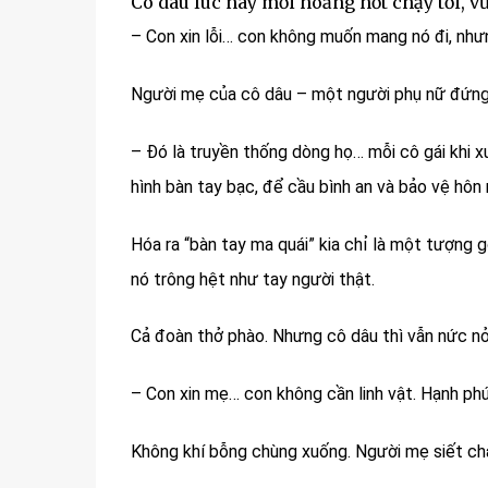
Cô dâu lúc này mới hoảng hốt chạy tới, v
– Con xin lỗi… con không muốn mang nó đi, nh
Người mẹ của cô dâu – một người phụ nữ đứng tu
– Đó là truyền thống dòng họ… mỗi cô gái khi 
hình bàn tay bạc, để cầu bình an và bảo vệ hôn
Hóa ra “bàn tay ma quái” kia chỉ là một tượng g
nó trông hệt như tay người thật.
Cả đoàn thở phào. Nhưng cô dâu thì vẫn nức nở
– Con xin mẹ… con không cần linh vật. Hạnh phú
Không khí bỗng chùng xuống. Người mẹ siết chặt 