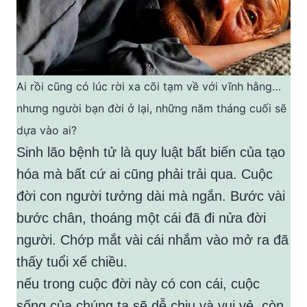
Ai rồi cũng có lúc rời xa cõi tạm về với vĩnh hằng…
nhưng người bạn đời ở lại, những năm tháng cuối sẽ
dựa vào ai?
Sinh lão bệnh tử là quy luật bất biến của tạo
hóa mà bất cứ ai cũng phải trải qua. Cuộc
đời con người tưởng dài mà ngắn. Bước vài
bước chân, thoáng một cái đã đi nửa đời
người. Chớp mắt vài cái nhắm vào mở ra đã
thấy tuổi xế chiều.
nếu trong cuộc đời này có con cái, cuộc
sống của chúng ta sẽ dễ chịu và vui vẻ, còn