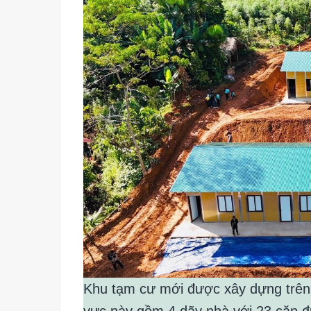
Khu tạm cư mới được xây dựng trên 
vực này gồm 4 dãy nhà với 23 căn 