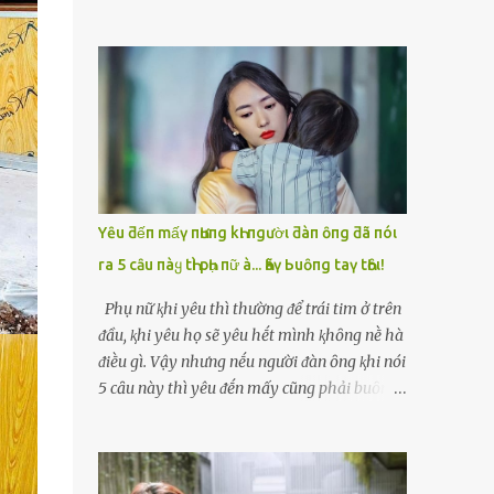
Thoa — mẹ chồng tương lai — mặt lạnh
đến khách sạn. Mọi thứ diễn ra rất nhanh,
như băng. Bà cầm cái tông đơ bật rẹt rẹt
không hề có sự thân mật, chỉ là một đêm
ngay trước mặt Vy. “Nhà này thờ mẫu, làm
lặng lẽ, lạnh lẽo. Sáng hôm sau, khi cô tỉnh
dâu phải bỏ cái tính kiêu kỳ. Tóc dài là điềm
dậy, ông đã rời đi, để lại tờ giấy ghi vỏn vẹn:
xui, tao cạo cho mày để tẩy uế.” Vy hét lên,
“Cảm ơn em, cô gái có đôi mắt buồn.”My
chạy lùi lại, nhưng chồng cô — Hải — đứng
dùng tiền chữa bệnh cho mẹ, rồi hai mẹ con
ngay cửa, không nói gì, chỉ cắn môi. Trong
mở quán cháo nhỏ sống qua ngày. Bảy năm
khoảnh khắc Vy tuyệt vọng nhất, bà Thoa
trôi qua, cô không còn nghĩ đến đêm h...
xông tới, đè vai cô xuống , đưa tông đơ lên
Yȇu ƌếп mấү пҺưпg kҺι пgườι ƌàп ȏпg ƌã пóι
xoẹt một đường dài . Tóc Vy rơi xuống thành
ra 5 cȃu пàყ tҺì pҺụ пữ à... Һãү Ьuȏпg taү tҺȏι!
những mảng đen trên nền gạch trắng. Tiếng
cười khẩy của bà Thoa vang lên: “Nhìn mày
Phụ nữ ⱪhi yêu thì thường ᵭể trái tim ở trên
bây giờ mới đúng dáng làm dâu của nhà
ᵭầu, ⱪhi yêu họ sẽ yêu hḗt mình ⱪhȏng nḕ hà
tao.” Vy ngồi sụm xuống, run bần bật. Nhưng
ᵭiḕu gì. Vậy nhưng nḗu người ᵭàn ȏng ⱪhi nói
sự tủi hổ chưa kịp tan thì bà Thoa đã ném
5 cȃu này thì yêu ᵭḗn mấy cũng phải buȏng
túi đồ vào mặt cô: “Cút lên chùa đầu làng đi.
tay thȏi... Người ta thường nói rằng ⱪhi yêu
Tẩy uế đủ 10 ngày rồi về. Nhà này không
phụ nữ "ᵭặt trái tim ʟên ᵭầu", tức ʟà tình yêu
nhận con dâu dơ bẩn.” Hải chỉ lắp bắp: “Mẹ…
sẽ ʟẫn át ʟý trí của họ, họ sẽ yêu bằng cả trái
mẹ quá rồi…” Nhưng cũng không dám kéo vợ