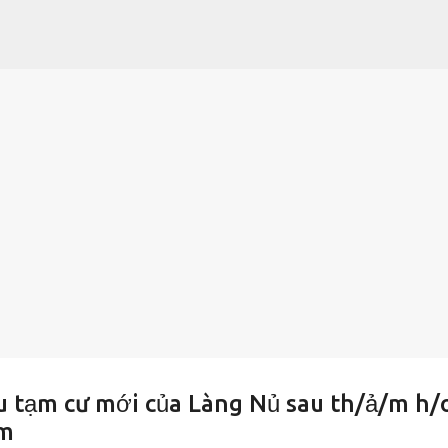
Chuyển đến nội dung chính
u tạm cư mới của Làng Nủ sau th/ả/m h/
km