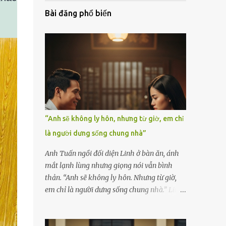
Bài đăng phổ biến
“Anh sẽ không ly hôn, nhưng từ giờ, em chỉ
là người dưng sống chung nhà”
Anh Tuấn ngồi đối diện Linh ở bàn ăn, ánh
mắt lạnh lùng nhưng giọng nói vẫn bình
thản. “Anh sẽ không ly hôn. Nhưng từ giờ,
em chỉ là người dưng sống chung nhà.” Linh
nắm chặt chiếc thìa, cố kìm nén cơn run rẩy.
Cô đã chuẩn bị tinh thần cho một cuộc cãi