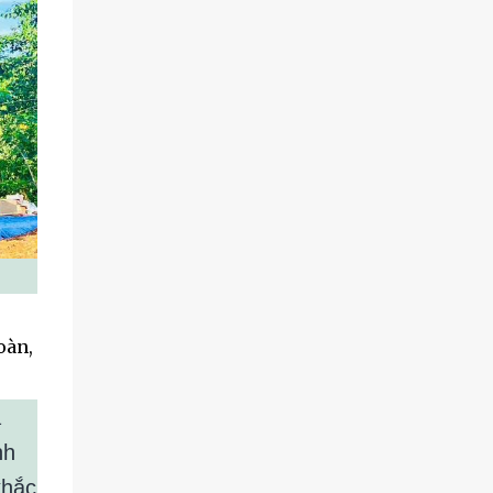
oàn,
a
nh
khắc