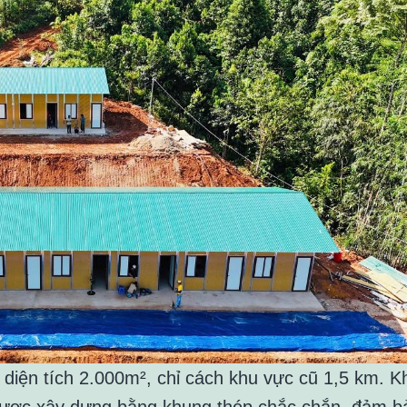
diện tích 2.000m², chỉ cách khu vực cũ 1,5 km. K
được xây dựng bằng khung thép chắc chắn, đảm b