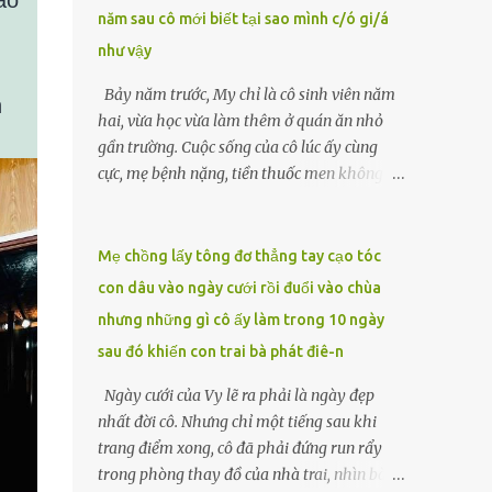
năm sau cô mới biết tại sao mình c/ó gi/á
lặng căng thẳng. “Ông Hòa đã ủy quyền cho
tôi xử lý những việc này sau khi ông mất.
như vậy
Tất cả đã được chuẩn bị kỹ lưỡng từ trước.”
Bảy năm trước, My chỉ là cô sinh viên năm
Luật sư đặt tay lên tập giấy tờ được buộc gọn
h
hai, vừa học vừa làm thêm ở quán ăn nhỏ
gàng, ánh mắt sắc lẹm lướt qua Nam và
gần trường. Cuộc sống của cô lúc ấy cùng
Hạnh. LUẬT SƯ Mặc dù ông Hòa không để
cực, mẹ bệnh nặng, tiền thuốc men không
lại di chúc công khai nào, nhưng có một văn
biết vay ai, còn cha đã qua đời từ khi cô mới
bản pháp lý đã được soạn thảo kỹ lưỡng, ghi
vào lớp một. Một tối muộn, khi đang rửa
rõ toàn bộ ý nguyện của...
bát, người quản lý gọi My ra. Có vị khách
Mẹ chồng lấy tông đơ thẳng tay cạo tóc
muốn gặp. Đó là người đàn ông trung niên
con dâu vào ngày cưới rồi đuổi vào chùa
mặc vest xám, gương mặt lạ lẫm nhưng ánh
nhưng những gì cô ấy làm trong 10 ngày
mắt chất chứa mệt mỏi. Sau vài câu hỏi
sau đó khiến con trai bà phát điê-n
ngắn gọn về hoàn cảnh, ông đẩy chiếc
phong bì dày cộm về phía cô. “Tôi muốn em
Ngày cưới của Vy lẽ ra phải là ngày đẹp
ở cùng tôi đêm nay. Một tỷ, đủ để cứu mẹ
nhất đời cô. Nhưng chỉ một tiếng sau khi
em.”My run rẩy. Cô chưa từng nghĩ sẽ phải
trang điểm xong, cô đã phải đứng run rẩy
đánh đổi bản thân, nhưng cũng không thể
trong phòng thay đồ của nhà trai, nhìn bà
để mẹ chết vì thiếu tiền. Đêm ấy, cô theo ông