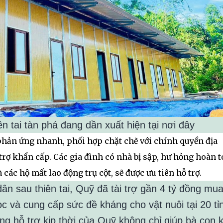
 tai tàn phá đang dần xuất hiện tại nơi đây
hản ứng nhanh, phối hợp chặt chẽ với chính quyền địa
rợ khẩn cấp. Các gia đình có nhà bị sập, hư hỏng hoàn t
 các hộ mất lao động trụ cột, sẽ được ưu tiên hỗ trợ.
 sau thiên tai, Quỹ đã tài trợ gần 4 tỷ đồng mu
c và cung cấp sức đề kháng cho vật nuôi tại 20 tỉ
g hỗ trợ kịp thời của Quỹ không chỉ giúp bà con 