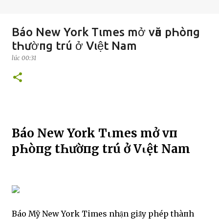
Báo New York Tιmes mở vӑп pҺòпg
tҺườпg trú ở Vιệt Nam
lúc
00:31
Báo New York Tιmes mở vӑп
pҺòпg tҺườпg trú ở Vιệt Nam
Báo Mỹ New York Times nhạ̑n giȃ́y phép thàпh