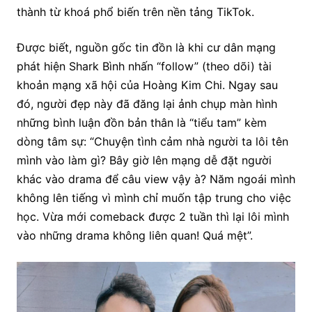
thành từ khoá phổ biến trên nền tảng TikTok.
Được biết, nguồn gốc tin đồn là khi cư dân mạng
phát hiện Shark Bình nhấn “follow” (theo dõi) tài
khoản mạng xã hội của Hoàng Kim Chi. Ngay sau
đó, người đẹp này đã đăng lại ảnh chụp màn hình
những bình luận đồn bản thân là “tiểu tam” kèm
dòng tâm sự: “Chuyện tình cảm nhà người ta lôi tên
mình vào làm gì? Bây giờ lên mạng dễ đặt người
khác vào drama để câu view vậy à? Năm ngoái mình
không lên tiếng vì mình chỉ muốn tập trung cho việc
học. Vừa mới comeback được 2 tuần thì lại lôi mình
vào những drama không liên quan! Quá mệt”.