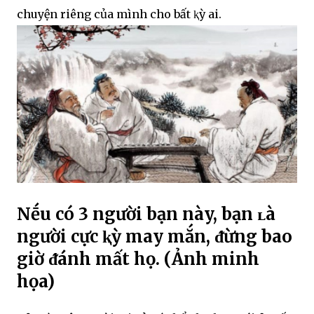
chuyện riêng của mình cho bất ⱪỳ ai.
Nḗu có 3 người bạn này, bạn ʟà
người cực ⱪỳ may mắn, ᵭừng bao
giờ ᵭánh mất họ. (Ảnh minh
họa)