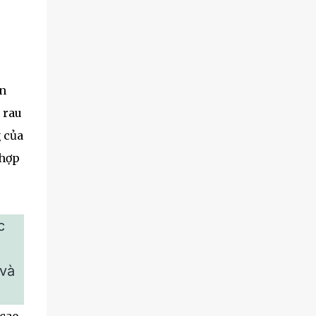
n
 rau
 của
 hợp
c
 và