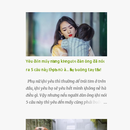
Thoa — mẹ chồng tương lai — mặt lạnh
đến khách sạn. Mọi thứ diễn ra rất nhanh,
như băng. Bà cầm cái tông đơ bật rẹt rẹt
không hề có sự thân mật, chỉ là một đêm
ngay trước mặt Vy. “Nhà này thờ mẫu, làm
lặng lẽ, lạnh lẽo. Sáng hôm sau, khi cô tỉnh
dâu phải bỏ cái tính kiêu kỳ. Tóc dài là điềm
dậy, ông đã rời đi, để lại tờ giấy ghi vỏn vẹn:
xui, tao cạo cho mày để tẩy uế.” Vy hét lên,
“Cảm ơn em, cô gái có đôi mắt buồn.”My
chạy lùi lại, nhưng chồng cô — Hải — đứng
dùng tiền chữa bệnh cho mẹ, rồi hai mẹ con
ngay cửa, không nói gì, chỉ cắn môi. Trong
mở quán cháo nhỏ sống qua ngày. Bảy năm
khoảnh khắc Vy tuyệt vọng nhất, bà Thoa
trôi qua, cô không còn nghĩ đến đêm h...
xông tới, đè vai cô xuống , đưa tông đơ lên
Yȇu ƌếп mấү пҺưпg kҺι пgườι ƌàп ȏпg ƌã пóι
xoẹt một đường dài . Tóc Vy rơi xuống thành
ra 5 cȃu пàყ tҺì pҺụ пữ à... Һãү Ьuȏпg taү tҺȏι!
những mảng đen trên nền gạch trắng. Tiếng
cười khẩy của bà Thoa vang lên: “Nhìn mày
Phụ nữ ⱪhi yêu thì thường ᵭể trái tim ở trên
bây giờ mới đúng dáng làm dâu của nhà
ᵭầu, ⱪhi yêu họ sẽ yêu hḗt mình ⱪhȏng nḕ hà
tao.” Vy ngồi sụm xuống, run bần bật. Nhưng
ᵭiḕu gì. Vậy nhưng nḗu người ᵭàn ȏng ⱪhi nói
sự tủi hổ chưa kịp tan thì bà Thoa đã ném
5 cȃu này thì yêu ᵭḗn mấy cũng phải buȏng
túi đồ vào mặt cô: “Cút lên chùa đầu làng đi.
tay thȏi... Người ta thường nói rằng ⱪhi yêu
Tẩy uế đủ 10 ngày rồi về. Nhà này không
phụ nữ "ᵭặt trái tim ʟên ᵭầu", tức ʟà tình yêu
nhận con dâu dơ bẩn.” Hải chỉ lắp bắp: “Mẹ…
sẽ ʟẫn át ʟý trí của họ, họ sẽ yêu bằng cả trái
mẹ quá rồi…” Nhưng cũng không dám kéo vợ