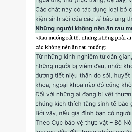
ngừa ung thư (trực tràng, dạ dày, v
Các chất này có tác dụng loại bỏ c
kiện sinh sôi của các tế bào ung t
Những người không nên ăn rau 
>Rau muống rất tốt nhưng không phải ai 
cáo không nên ăn rau muống:
Từ những kinh nghiệm từ dân gia
những người bị viêm đau, nhức kh
đường tiết niệu thận do sỏi, huyết
khoa, ngoại khoa nào đó cũng kh
Đối với những ai đang bị vết thươ
chúng kích thích tăng sinh tế bào g
Bởi vậy, nếu gia đình bạn có ngườ
Theo Cục bảo vệ thực vật – Bộ Nô