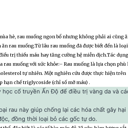
 mùa hè, rau muống ngon bổ nhưng không phải ai cũng ă
 ăn rau muống.Từ lâu rau muống đã được biết đến là loại
điều trị thiếu máu hay tăng cường hệ miễn dịch.Tác dụng
a rau muống với sức khỏe:– Rau muống là lựa chọn phù
lesterol tự nhiên. Một nghiên cứu được thực hiện trên
hạn chế triglycoside (chỉ số mỡ máu) .
học cổ truyền Ấn Độ để điều trị vàng da và cá
ại rau này giúp chống lại các hóa chất gây hại
ộc, đồng thời loại bỏ các gốc tự do.