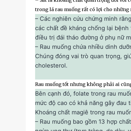
– Sắt là khoáng chất quan trọng đối với cơ
trong lá rau muống rất có lợi cho những
– Các nghiên cứu chứng minh rằng
các chất đề kháng chống lại bệnh 
điều trị đái tháo đường ở phụ nữ m
– Rau muống chứa nhiều dinh dưỡng
Chúng đóng vai trò quan trọng, gi
cholesterol.
Rau muống tốt nhưng không phải ai cũng
Bên cạnh đó, folate trong rau muố
mức độ cao có khả năng gây đau t
Khoáng chất magiê trong rau muốn
– Rau muống bao gồm 13 hợp chất