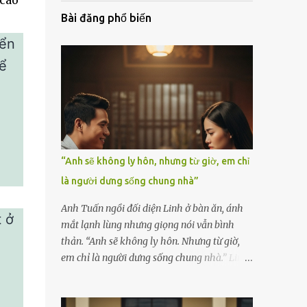
 cao
Bài đăng phổ biến
iển
ể
“Anh sẽ không ly hôn, nhưng từ giờ, em chỉ
là người dưng sống chung nhà”
Anh Tuấn ngồi đối diện Linh ở bàn ăn, ánh
 ở
mắt lạnh lùng nhưng giọng nói vẫn bình
thản. “Anh sẽ không ly hôn. Nhưng từ giờ,
em chỉ là người dưng sống chung nhà.” Linh
nắm chặt chiếc thìa, cố kìm nén cơn run rẩy.
Cô đã chuẩn bị tinh thần cho một cuộc cãi