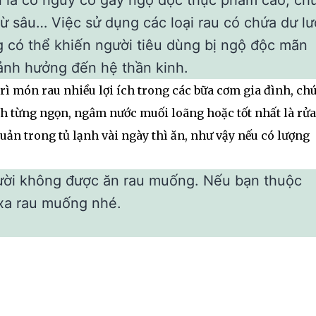
n lá có nguy cơ gây ngộ độc thực phẩm cao, ch
trừ sâu… Việc sử dụng các loại rau có chứa dư l
 có thể khiến người tiêu dùng bị ngộ độc mãn
 ảnh hưởng đến hệ thần kinh.
rì món rau nhiều lợi ích trong các bữa cơm gia đình, ch
ch từng ngọn, ngâm nước muối loãng hoặc tốt nhất là rửa
uản trong tủ lạnh vài ngày thì ăn, như vậy nếu có lượng
gười không được ăn rau muống. Nếu bạn thuộc
xa rau muống nhé.