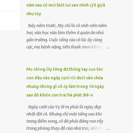
năm sau cô mới biết tại sao mình c/ó gi/á
lặng căng thẳng. “Ông Hòa đã ủy quyền cho
tôi xử lý những việc này sau khi ông mất.
như vậy
Tất cả đã được chuẩn bị kỹ lưỡng từ trước.”
Bảy năm trước, My chỉ là cô sinh viên năm
Luật sư đặt tay lên tập giấy tờ được buộc gọn
hai, vừa học vừa làm thêm ở quán ăn nhỏ
gàng, ánh mắt sắc lẹm lướt qua Nam và
gần trường. Cuộc sống của cô lúc ấy cùng
Hạnh. LUẬT SƯ Mặc dù ông Hòa không để
cực, mẹ bệnh nặng, tiền thuốc men không
lại di chúc công khai nào, nhưng có một văn
biết vay ai, còn cha đã qua đời từ khi cô mới
bản pháp lý đã được soạn thảo kỹ lưỡng, ghi
vào lớp một. Một tối muộn, khi đang rửa
rõ toàn bộ ý nguyện của...
bát, người quản lý gọi My ra. Có vị khách
Mẹ chồng lấy tông đơ thẳng tay cạo tóc
muốn gặp. Đó là người đàn ông trung niên
con dâu vào ngày cưới rồi đuổi vào chùa
mặc vest xám, gương mặt lạ lẫm nhưng ánh
nhưng những gì cô ấy làm trong 10 ngày
mắt chất chứa mệt mỏi. Sau vài câu hỏi
sau đó khiến con trai bà phát điê-n
ngắn gọn về hoàn cảnh, ông đẩy chiếc
phong bì dày cộm về phía cô. “Tôi muốn em
Ngày cưới của Vy lẽ ra phải là ngày đẹp
ở cùng tôi đêm nay. Một tỷ, đủ để cứu mẹ
nhất đời cô. Nhưng chỉ một tiếng sau khi
em.”My run rẩy. Cô chưa từng nghĩ sẽ phải
trang điểm xong, cô đã phải đứng run rẩy
đánh đổi bản thân, nhưng cũng không thể
trong phòng thay đồ của nhà trai, nhìn bà
để mẹ chết vì thiếu tiền. Đêm ấy, cô theo ông