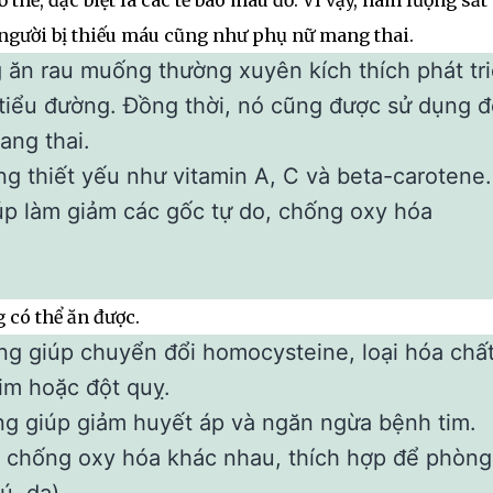
 thể, đặc biệt là các tế bào máu đỏ. Vì vậy, hàm lượng sắt
 người bị thiếu máu cũng như phụ nữ mang thai.
 ăn rau muống thường xuyên kích thích phát tr
tiểu đường. Đồng thời, nó cũng được sử dụng đ
ang thai.
 thiết yếu như vitamin A, C và beta-carotene.
úp làm giảm các gốc tự do, chống oxy hóa
 có thể ăn được.
ng giúp chuyển đổi homocysteine, loại hóa chất
im hoặc đột quỵ.
g giúp giảm huyết áp và ngăn ngừa bệnh tim.
 chống oxy hóa khác nhau, thích hợp để phòng