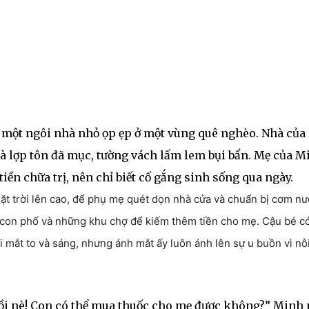
g một ngôi nhà nhỏ ọp ẹp ở một vùng quê nghèo. Nhà của
 lợp tôn đã mục, tường vách lấm lem bụi bẩn. Mẹ của M
ền chữa trị, nên chỉ biết cố gắng sinh sống qua ngày.
mặt trời lên cao, để phụ mẹ quét dọn nhà cửa và chuẩn bị cơm nư
c con phố và những khu chợ để kiếm thêm tiền cho mẹ. Cậu bé c
 mắt to và sáng, nhưng ánh mắt ấy luôn ánh lên sự u buồn vì nỗi
rồi nè! Con có thể mua thuốc cho mẹ được không?” Minh