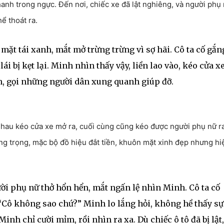
nhanh trong ngực. Đến nơi, chiếc xe đã lật nghiêng, và người phụ
ể thoát ra.
ặt tái xanh, mắt mở trừng trừng vì sợ hãi. Cô ta cố gắn
 bị kẹt lại. Minh nhìn thấy vậy, liền lao vào, kéo cửa xe
ên, gọi những người dân xung quanh giúp đỡ.
nhau kéo cửa xe mở ra, cuối cùng cũng kéo được người phụ nữ r
ng trọng, mặc bộ đồ hiệu đắt tiền, khuôn mặt xinh đẹp nhưng hiệ
ời phụ nữ thở hổn hển, mắt ngấn lệ nhìn Minh. Cô ta cố
.“Cô không sao chứ?” Minh lo lắng hỏi, không hề thấy sự
inh chỉ cười mỉm, rồi nhìn ra xa. Dù chiếc ô tô đã bị lật,