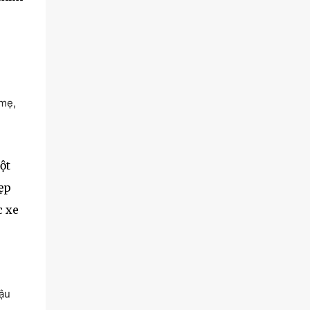
ẹ
 mẹ,
ột
ẹp
c xe
Cậu