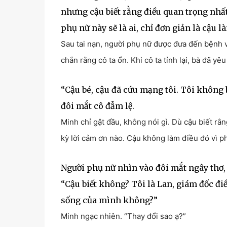
nhưng cậu biết rằng điều quan trọng nhấ
phụ nữ này sẽ là ai, chỉ đơn giản là cậu l
Sau tai nạn, người phụ nữ được đưa đến bệnh 
chắn rằng cô ta ổn. Khi cô ta tỉnh lại, bà đã y
“Cậu bé, cậu đã cứu mạng tôi. Tôi không
đôi mắt cô đẫm lệ.
Minh chỉ gật đầu, không nói gì. Dù cậu biết r
kỳ lời cảm ơn nào. Cậu không làm điều đó vì ph
Người phụ nữ nhìn vào đôi mắt ngây thơ,
“Cậu biết không? Tôi là Lan, giám đốc đi
sống của mình không?”
Minh ngạc nhiên. “Thay đổi sao ạ?”