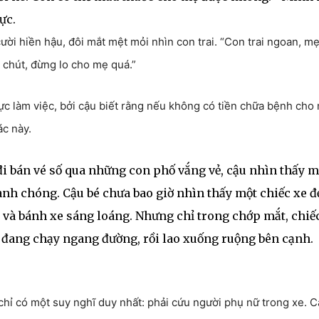
ực.
ời hiền hậu, đôi mắt mệt mỏi nhìn con trai. “Con trai ngoan, m
 chút, đừng lo cho mẹ quá.”
c làm việc, bởi cậu biết rằng nếu không có tiền chữa bệnh cho
c này.
i bán vé số qua những con phố vắng vẻ, cậu nhìn thấy m
hanh chóng. Cậu bé chưa bao giờ nhìn thấy một chiếc xe đ
g và bánh xe sáng loáng. Nhưng chỉ trong chớp mắt, chiế
ó đang chạy ngang đường, rồi lao xuống ruộng bên cạnh.
chỉ có một suy nghĩ duy nhất: phải cứu người phụ nữ trong xe. 