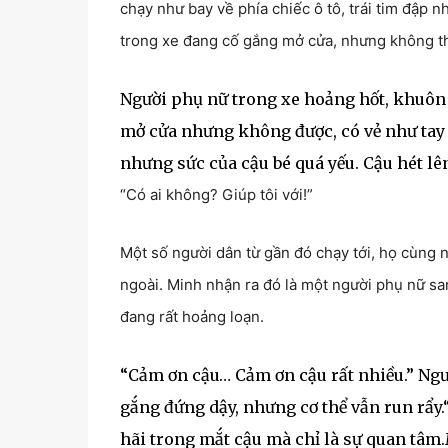
chạy như bay về phía chiếc ô tô, trái tim đập 
trong xe đang cố gắng mở cửa, nhưng không th
Người phụ nữ trong xe hoảng hốt, khuôn m
mở cửa nhưng không được, có vẻ như tay lái
nhưng sức của cậu bé quá yếu. Cậu hét l
“Có ai không? Giúp tôi với!”
Một số người dân từ gần đó chạy tới, họ cùng 
ngoài. Minh nhận ra đó là một người phụ nữ sa
đang rất hoảng loạn.
“Cảm ơn cậu… Cảm ơn cậu rất nhiều.” Ngư
gắng đứng dậy, nhưng cơ thể vẫn run rẩy
hãi trong mắt cậu mà chỉ là sự quan tâm.M