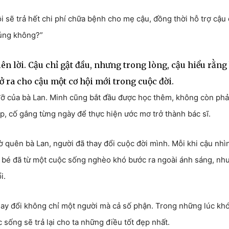
 sẽ trả hết chi phí chữa bệnh cho mẹ cậu, đồng thời hỗ trợ cậu 
đúng không?”
 lời. Cậu chỉ gật đầu, nhưng trong lòng, cậu hiểu rằng
ra cho cậu một cơ hội mới trong cuộc đời.
đỡ của bà Lan. Minh cũng bắt đầu được học thêm, không còn phả
p, cố gắng từng ngày để thực hiện ước mơ trở thành bác sĩ.
 quên bà Lan, người đã thay đổi cuộc đời mình. Mỗi khi cậu nhì
 bé đã từ một cuộc sống nghèo khó bước ra ngoài ánh sáng, nh
i.
hay đổi không chỉ một người mà cả số phận. Trong những lúc kh
 sống sẽ trả lại cho ta những điều tốt đẹp nhất.