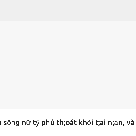
Chuyển đến nội dung chính
sống nữ tỷ phú th;oát khỏi t;ai n;ạn, và 