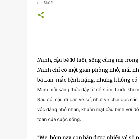
lúc
18:05
Minh, cậu bé 10 tuổi, sống cùng mẹ tron
Minh chỉ có một gian phòng nhỏ, mái nhà
bà Lan, mắc bệnh nặng, nhưng không có ti
Minh mỗi sáng thức dậy từ rất sớm, trước khi 
Sau đó, cậu đi bán vé số, nhặt ve chai dọc cá
vóc dáng nhỏ nhắn, khuôn mặt bầu bĩnh với đôi
toan của cuộc sống.
“Mẹ, hôm nay con bán được nhiều vé số 