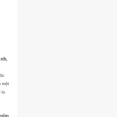
inh,
ớc.
ó một
 lo
 mỉm