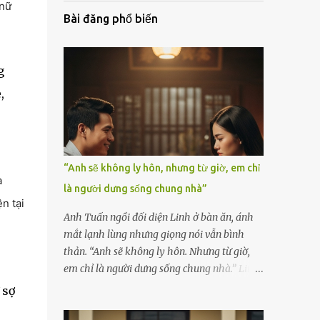
 nữ
Bài đăng phổ biến
g
,
“Anh sẽ không ly hôn, nhưng từ giờ, em chỉ
a
là người dưng sống chung nhà”
n tại
Anh Tuấn ngồi đối diện Linh ở bàn ăn, ánh
mắt lạnh lùng nhưng giọng nói vẫn bình
thản. “Anh sẽ không ly hôn. Nhưng từ giờ,
em chỉ là người dưng sống chung nhà.” Linh
nắm chặt chiếc thìa, cố kìm nén cơn run rẩy.
 sợ
Cô đã chuẩn bị tinh thần cho một cuộc cãi