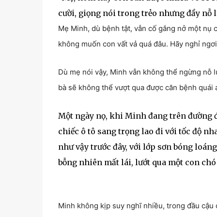
cười, giọng nói trong trẻo nhưng đầy nỗ l
Mẹ Minh, dù bệnh tật, vẫn cố gắng nở một nụ cư
không muốn con vất vả quá đâu. Hãy nghỉ ngơi
Dù mẹ nói vậy, Minh vẫn không thể ngừng nỗ lự
bà sẽ không thể vượt qua được căn bệnh quái á
Một ngày nọ, khi Minh đang trên đường đ
chiếc ô tô sang trọng lao đi với tốc độ n
như vậy trước đây, với lớp sơn bóng loán
bỗng nhiên mất lái, lướt qua một con ch
Minh không kịp suy nghĩ nhiều, trong đầu cậu 