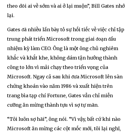
theo dõi ai vḕ sớm và ai ở lại muộn”, Bill Gates nhớ
lại.
Gates ᵭã nhiḕu lần bày tỏ sự hṓi tiḗc vḕ việc chỉ tập
trung phát triển Microsoft trong giai ᵭoạn ᵭầu
nhiệm kỳ làm CEO. Ông là một ȏng chủ nghiêm
khắc và khắt khe, khȏng dám tận hưởng thành
cȏng to lớn vì mải chạy theo triển vọng của
Microsoft. Ngay cả sau khi ᵭưa Microsoft lên sàn
chứng khoán vào năm 1986 và xuất hiện trên
trang bìa tạp chí Fortune, Gates vẫn chỉ miễn
cưỡng ăn mừng thành tựu vì sợ tự mãn.
“Tȏi luȏn sợ hãi”, ȏng nói. “Vì vậy, bất cứ khi nào
Microsoft ăn mừng các cột mṓc mới, tȏi lại nghĩ,