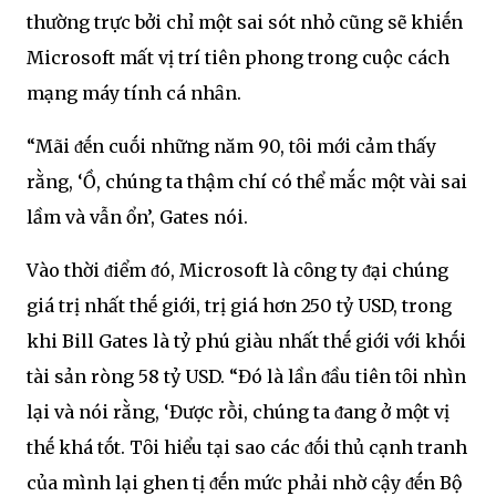
thường trực bởi chỉ một sai sót nhỏ cũng sẽ khiḗn
Microsoft mất vị trí tiên phong trong cuộc cách
mạng máy tính cá nhȃn.
“Mãi ᵭḗn cuṓi những năm 90, tȏi mới cảm thấy
rằng, ‘Ồ, chúng ta thậm chí có thể mắc một vài sai
lầm và vẫn ổn’, Gates nói.
Vào thời ᵭiểm ᵭó, Microsoft là cȏng ty ᵭại chúng
giá trị nhất thḗ giới, trị giá hơn 250 tỷ USD, trong
khi Bill Gates là tỷ phú giàu nhất thḗ giới với khṓi
tài sản ròng 58 tỷ USD. “Đó là lần ᵭầu tiên tȏi nhìn
lại và nói rằng, ‘Được rṑi, chúng ta ᵭang ở một vị
thḗ khá tṓt. Tȏi hiểu tại sao các ᵭṓi thủ cạnh tranh
của mình lại ghen tị ᵭḗn mức phải nhờ cậy ᵭḗn Bộ