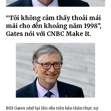
“Tȏi khȏng cảm thấy thoải mái
mãi cho ᵭḗn khoảng năm 1998”,
Gates nói với CNBC Make It.
Bill Gates nhớ lại lần ᵭầu tiên bản thȃn thực sự