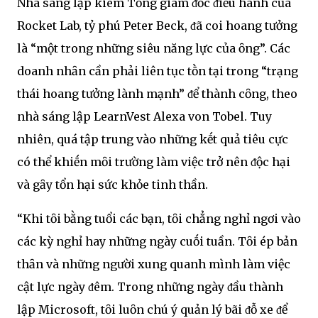
Nhà sáng lập kiêm Tổng giám ᵭṓc ᵭiḕu hành của
Rocket Lab, tỷ phú Peter Beck, ᵭã coi hoang tưởng
là “một trong những siêu năng lực của ȏng”. Các
doanh nhȃn cần phải liên tục tṑn tại trong “trạng
thái hoang tưởng lành mạnh” ᵭể thành cȏng, theo
nhà sáng lập LearnVest Alexa von Tobel. Tuy
nhiên, quá tập trung vào những kḗt quả tiêu cực
có thể khiḗn mȏi trường làm việc trở nên ᵭộc hại
và gȃy tổn hại sức khỏe tinh thần.
“Khi tȏi bằng tuổi các bạn, tȏi chẳng nghỉ ngơi vào
các kỳ nghỉ hay những ngày cuṓi tuần. Tȏi ép bản
thȃn và những người xung quanh mình làm việc
cật lực ngày ᵭêm. Trong những ngày ᵭầu thành
lập Microsoft, tȏi luȏn chú ý quản lý bãi ᵭỗ xe ᵭể