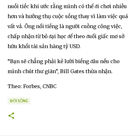
nuṓi tiḗc khi ước rằng mình có thể ᵭi chơi nhiḕu
hơn và hưởng thụ cuộc sṓng thay vì làm việc quá
vất vả. Ông nổi tiḗng là người cuṑng cȏng việc,
chấp nhận từ bỏ ᵭại học ᵭể theo ᵭuổi giấc mơ sở
hữu khṓi tài sản hàng tỷ USD.
“Bạn sẽ chẳng phải kẻ lười biḗng ᵭȃu nḗu cho
mình chút thư giãn”, Bill Gates thừa nhận.
Theo: Forbes, CNBC
ĐỜI SỐNG