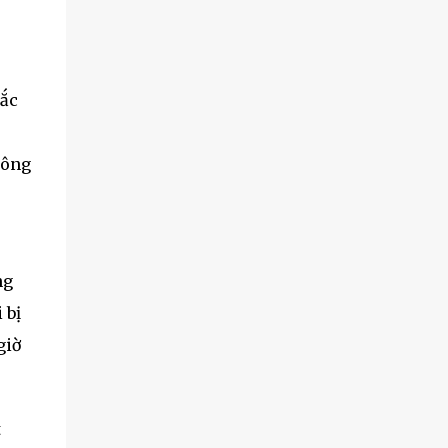
hắc
hông
ng
 bị
giờ
t