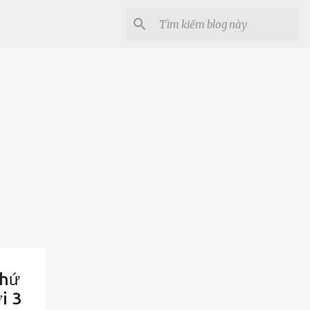
thứ
i 3