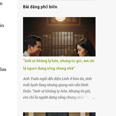
òn
Bài đăng phổ biến
ăn
“Anh sẽ không ly hôn, nhưng từ giờ, em chỉ
là người dưng sống chung nhà”
hôm
Anh Tuấn ngồi đối diện Linh ở bàn ăn, ánh
mắt lạnh lùng nhưng giọng nói vẫn bình
thản. “Anh sẽ không ly hôn. Nhưng từ giờ,
em chỉ là người dưng sống chung nhà.” Linh
nắm chặt chiếc thìa, cố kìm nén cơn run rẩy.
Cô đã chuẩn bị tinh thần cho một cuộc cãi