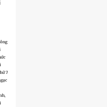
i
hông
i
hức
i
Thứ 7
ngạc
nh,
i