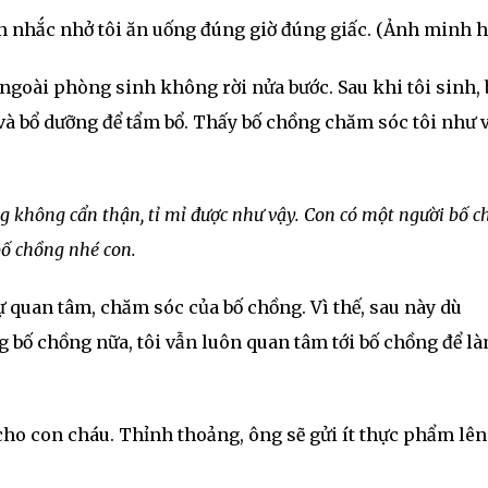
n nhắc nhở tôi ăn uống đúng giờ đúng giấc. (Ảnh minh h
c ngoài phòng sinh không rời nửa bước. Sau khi tôi sinh, 
 bổ dưỡng để tẩm bổ. Thấy bố chồng chăm sóc tôi như v
g không cẩn thận, tỉ mỉ được như vậy. Con có một người bố 
 bố chồng nhé con.
ự quan tâm, chăm sóc của bố chồng. Vì thế, sau này dù
 bố chồng nữa, tôi vẫn luôn quan tâm tới bố chồng để l
cho con cháu. Thỉnh thoảng, ông sẽ gửi ít thực phẩm lên