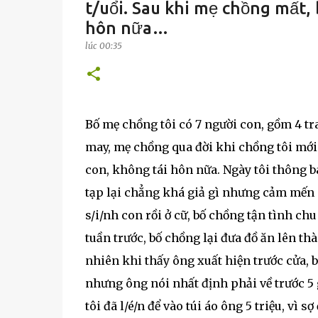
t/uổi. Sau khi mẹ chồng mất,
hôn nữa…
lúc
00:35
Bố mẹ chồng tôi có 7 người con, gồm 4 tra
may, mẹ chồng qua đời khi chồng tôi mới 
con, không tái hôn nữa. Ngày tôi thông b
tạp lại chẳng khá giả gì nhưng cảm mến n
s/i/nh con rồi ở cữ, bố chồng tận tình ch
tuần trước, bố chồng lại đưa đồ ăn lên t
nhiên khi thấy ông xuất hiện trước cửa, 
nhưng ông nói nhất định phải về trước 5 
tôi đã l/é/n để vào túi áo ông 5 triệu, vì s