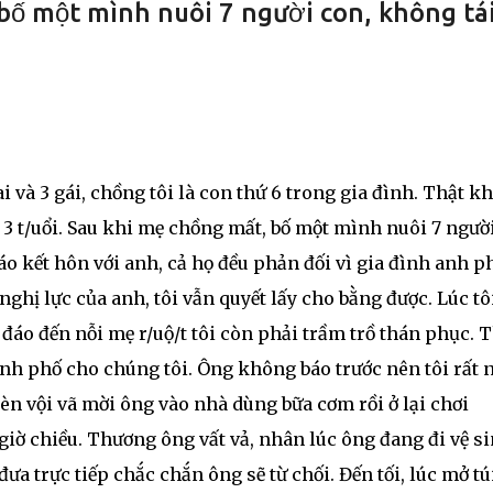
 bố một mình nuôi 7 người con, không tá
i và 3 gái, chồng tôi là con thứ 6 trong gia đình. Thật k
3 t/uổi. Sau khi mẹ chồng mất, bố một mình nuôi 7 ngườ
áo kết hôn với anh, cả họ đều phản đối vì gia đình anh p
ghị lực của anh, tôi vẫn quyết lấy cho bằng được. Lúc tô
u đáo đến nỗi mẹ r/uộ/t tôi còn phải trầm trồ thán phục. 
hành phố cho chúng tôi. Ông không báo trước nên tôi rất 
bèn vội vã mời ông vào nhà dùng bữa cơm rồi ở lại chơi
giờ chiều. Thương ông vất vả, nhân lúc ông đang đi vệ si
ợ đưa trực tiếp chắc chắn ông sẽ từ chối. Đến tối, lúc mở tú