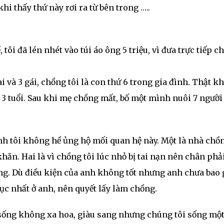
hi thấy thứ này rơi ra từ bên trong …..
tôi đã lén nhét vào túi áo ông 5 triệu, vì đưa trực tiếp c
i và 3 gái, chồng tôi là con thứ 6 trong gia đình. Thật k
 3 tuổi. Sau khi mẹ chồng mất, bố một mình nuôi 7 người
ình tôi không hề ủng hộ mối quan hệ này. Một là nhà chồ
ăn. Hai là vì chồng tôi lúc nhỏ bị tai nạn nên chân phải
iễng. Dù điều kiện của anh không tốt nhưng anh chưa bao 
hục nhất ở anh, nên quyết lấy làm chồng.
c sống không xa hoa, giàu sang nhưng chúng tôi sống mộ