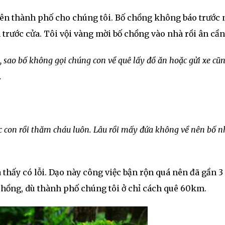
 lên thành phố cho chúng tôi. Bố chồng không báo trước 
 trước cửa. Tôi vội vàng mời bố chồng vào nhà rồi ân cần
i, sao bố không gọi chúng con về quê lấy đồ ăn hoặc gửi xe cũ
.
c con rồi thăm cháu luôn. Lâu rồi mấy đứa không về nên bố n
 thấy có lỗi. Dạo này công việc bận rộn quá nên đã gần 3
chồng, dù thành phố chúng tôi ở chỉ cách quê 60km.