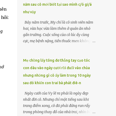
năm sau cô mới biết tại sao mình c/ó gi/á
lặng căng thẳng. “Ông Hòa đã ủy quyền cho
nên
tôi xử lý những việc này sau khi ông mất.
như vậy
 hỏi:
Tất cả đã được chuẩn bị kỹ lưỡng từ trước.”
Bảy năm trước, My chỉ là cô sinh viên năm
Luật sư đặt tay lên tập giấy tờ được buộc gọn
hai, vừa học vừa làm thêm ở quán ăn nhỏ
gàng, ánh mắt sắc lẹm lướt qua Nam và
ng
gần trường. Cuộc sống của cô lúc ấy cùng
Hạnh. LUẬT SƯ Mặc dù ông Hòa không để
cực, mẹ bệnh nặng, tiền thuốc men không
lại di chúc công khai nào, nhưng có một văn
biết vay ai, còn cha đã qua đời từ khi cô mới
bản pháp lý đã được soạn thảo kỹ lưỡng, ghi
vào lớp một. Một tối muộn, khi đang rửa
rõ toàn bộ ý nguyện của...
bát, người quản lý gọi My ra. Có vị khách
Mẹ chồng lấy tông đơ thẳng tay cạo tóc
muốn gặp. Đó là người đàn ông trung niên
hớ
con dâu vào ngày cưới rồi đuổi vào chùa
mặc vest xám, gương mặt lạ lẫm nhưng ánh
nhưng những gì cô ấy làm trong 10 ngày
mắt chất chứa mệt mỏi. Sau vài câu hỏi
sau đó khiến con trai bà phát điê-n
ngắn gọn về hoàn cảnh, ông đẩy chiếc
phong bì dày cộm về phía cô. “Tôi muốn em
Ngày cưới của Vy lẽ ra phải là ngày đẹp
ở cùng tôi đêm nay. Một tỷ, đủ để cứu mẹ
nhất đời cô. Nhưng chỉ một tiếng sau khi
em.”My run rẩy. Cô chưa từng nghĩ sẽ phải
trang điểm xong, cô đã phải đứng run rẩy
đánh đổi bản thân, nhưng cũng không thể
trong phòng thay đồ của nhà trai, nhìn bà
để mẹ chết vì thiếu tiền. Đêm ấy, cô theo ông