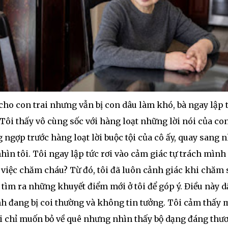
cho con trai nhưng vẫn bị con dâu làm khó, bà ngay lập 
 Tôi thấy vô cùng sốc với hàng loạt những lời nói của co
 ngợp trước hàng loạt lời buộc tội của cô ấy, quay sang 
hìn tôi. Tôi ngay lập tức rơi vào cảm giác tự trách mình
 việc chăm cháu? Từ đó, tôi đã luôn cảnh giác khi chăm 
 tìm ra những khuyết điểm mới ở tôi để góp ý. Điều này 
nh đang bị coi thường và không tin tưởng. Tôi cảm thấy
i chỉ muốn bỏ về quê nhưng nhìn thấy bộ dạng đáng thư