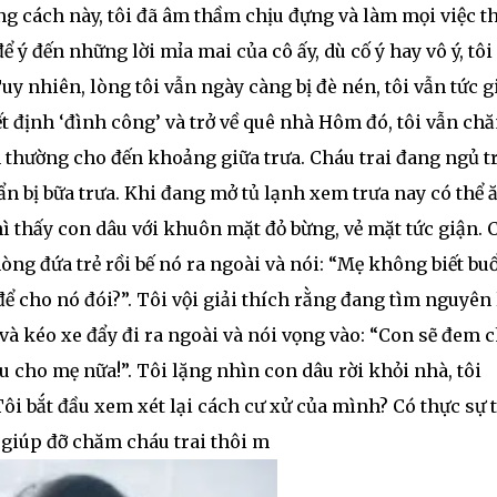
ằng cách này, tôi đã âm thầm chịu đựng và làm mọi việc t
 ý đến những lời mỉa mai của cô ấy, dù cố ý hay vô ý, tôi
y nhiên, lòng tôi vẫn ngày càng bị đè nén, tôi vẫn tức g
t định ‘đình công’ và trở về quê nhà Hôm đó, tôi vẫn ch
 thường cho đến khoảng giữa trưa. Cháu trai đang ngủ t
n bị bữa trưa. Khi đang mở tủ lạnh xem trưa nay có thể ă
hì thấy con dâu với khuôn mặt đỏ bừng, vẻ mặt tức giận. 
ng đứa trẻ rồi bế nó ra ngoài và nói: “Mẹ không biết buổ
ể cho nó đói?”. Tôi vội giải thích rằng đang tìm nguyên 
và kéo xe đẩy đi ra ngoài và nói vọng vào: “Con sẽ đem 
u cho mẹ nữa!”. Tôi lặng nhìn con dâu rời khỏi nhà, tôi
ôi bắt đầu xem xét lại cách cư xử của mình? Có thực sự t
g giúp đỡ chăm cháu trai thôi m