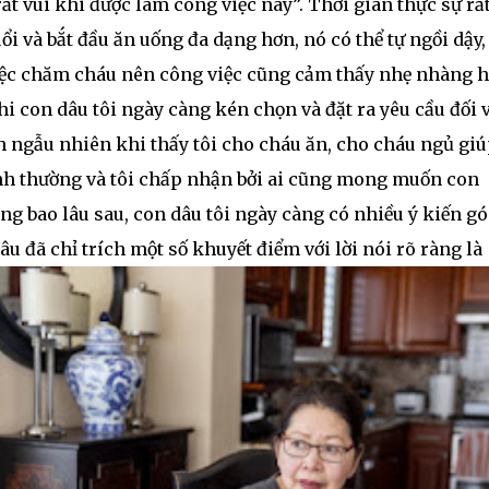
rất vui khi được làm công việc này”. Thời gian thực sự rấ
ổi và bắt đầu ăn uống đa dạng hơn, nó có thể tự ngồi dậy,
việc chăm cháu nên công việc cũng cảm thấy nhẹ nhàng 
khi con dâu tôi ngày càng kén chọn và đặt ra yêu cầu đối 
h ngẫu nhiên khi thấy tôi cho cháu ăn, cho cháu ngủ gi
ình thường và tôi chấp nhận bởi ai cũng mong muốn con
g bao lâu sau, con dâu tôi ngày càng có nhiều ý kiến gó
u đã chỉ trích một số khuyết điểm với lời nói rõ ràng là