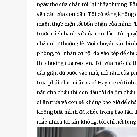
ngây thơ của cháu tôi lại thấy thương. B
yêu cầu của con dâu. Tôi cố gắng không để
muốn thực hiện tốt bổn phận của mình. Tu
trước cách hành xử của con dâu. Tôi quyế
cháu như thường lệ. Mọi chuyện vẫn bình
phòng, tôi nhân cơ hội đó vào bếp để chuẩ
thi chuông cửa reo lên. Tôi vừa mở cửa t
dâu giận dữ bước vào nhà, mở rầm cửa phò
trưa phải cho nó ăn sao? Hay mẹ cố tình đ
nấu cho cháu thì con dâu tôi đã ôm cháu 
đi ăn trưa và con sẽ không bao giờ để chá
không biết mình đã khóc trong bao lâu. T
mắc nhiều lỗi lần không, tôi chỉ hết lòn