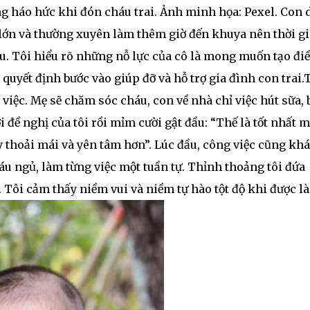
ùng háo hức khi đón cháu trai. Ảnh minh họa: Pexel. Con 
 lớn và thường xuyên làm thêm giờ đến khuya nên thời g
u. Tôi hiểu rõ những nỗ lực của cô là mong muốn tạo đi
i quyết định bước vào giúp đỡ và hỗ trợ gia đình con trai.
việc. Mẹ sẽ chăm sóc cháu, con về nhà chỉ việc hút sữa, 
i đề nghị của tôi rồi mỉm cười gật đầu: “Thế là tốt nhất m
 thoải mái và yên tâm hơn”. Lúc đầu, công việc cũng kh
háu ngủ, làm từng việc một tuần tự. Thỉnh thoảng tôi đứa
 Tôi cảm thấy niềm vui và niềm tự hào tột độ khi được l