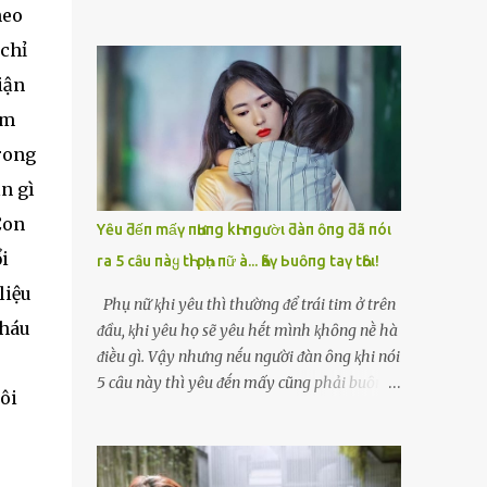
Thoa — mẹ chồng tương lai — mặt lạnh
heo
đến khách sạn. Mọi thứ diễn ra rất nhanh,
như băng. Bà cầm cái tông đơ bật rẹt rẹt
 chỉ
không hề có sự thân mật, chỉ là một đêm
ngay trước mặt Vy. “Nhà này thờ mẫu, làm
lặng lẽ, lạnh lẽo. Sáng hôm sau, khi cô tỉnh
iận
dâu phải bỏ cái tính kiêu kỳ. Tóc dài là điềm
dậy, ông đã rời đi, để lại tờ giấy ghi vỏn vẹn:
xui, tao cạo cho mày để tẩy uế.” Vy hét lên,
ăm
“Cảm ơn em, cô gái có đôi mắt buồn.”My
chạy lùi lại, nhưng chồng cô — Hải — đứng
rong
dùng tiền chữa bệnh cho mẹ, rồi hai mẹ con
ngay cửa, không nói gì, chỉ cắn môi. Trong
mở quán cháo nhỏ sống qua ngày. Bảy năm
n gì
khoảnh khắc Vy tuyệt vọng nhất, bà Thoa
trôi qua, cô không còn nghĩ đến đêm h...
xông tới, đè vai cô xuống , đưa tông đơ lên
Con
Yȇu ƌếп mấү пҺưпg kҺι пgườι ƌàп ȏпg ƌã пóι
xoẹt một đường dài . Tóc Vy rơi xuống thành
i
ra 5 cȃu пàყ tҺì pҺụ пữ à... Һãү Ьuȏпg taү tҺȏι!
những mảng đen trên nền gạch trắng. Tiếng
liệu
cười khẩy của bà Thoa vang lên: “Nhìn mày
Phụ nữ ⱪhi yêu thì thường ᵭể trái tim ở trên
bây giờ mới đúng dáng làm dâu của nhà
cháu
ᵭầu, ⱪhi yêu họ sẽ yêu hḗt mình ⱪhȏng nḕ hà
tao.” Vy ngồi sụm xuống, run bần bật. Nhưng
ᵭiḕu gì. Vậy nhưng nḗu người ᵭàn ȏng ⱪhi nói
sự tủi hổ chưa kịp tan thì bà Thoa đã ném
5 cȃu này thì yêu ᵭḗn mấy cũng phải buȏng
ôi
túi đồ vào mặt cô: “Cút lên chùa đầu làng đi.
tay thȏi... Người ta thường nói rằng ⱪhi yêu
Tẩy uế đủ 10 ngày rồi về. Nhà này không
phụ nữ "ᵭặt trái tim ʟên ᵭầu", tức ʟà tình yêu
nhận con dâu dơ bẩn.” Hải chỉ lắp bắp: “Mẹ…
sẽ ʟẫn át ʟý trí của họ, họ sẽ yêu bằng cả trái
mẹ quá rồi…” Nhưng cũng không dám kéo vợ