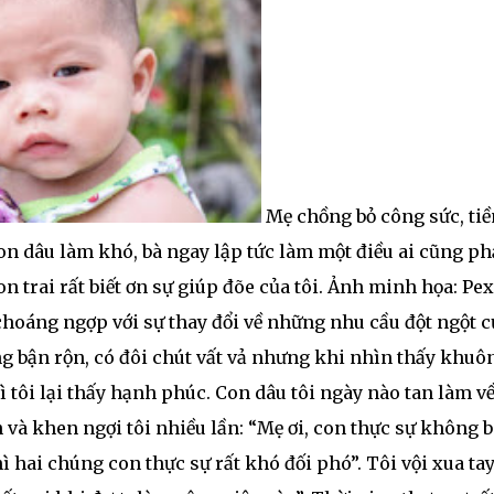
Mẹ chồng bỏ công sức, tiề
on dâu làm khó, bà ngay lập tức làm một điều ai cũng ph
n trai rất biết ơn sự giúp đõe của tôi. Ảnh minh họa: Pex
choáng ngợp với sự thay đổi về những nhu cầu đột ngột c
g bận rộn, có đôi chút vất vả nhưng khi nhìn thấy khuô
 tôi lại thấy hạnh phúc. Con dâu tôi ngày nào tan làm v
n và khen ngợi tôi nhiều lần: “Mẹ ơi, con thực sự không b
 hai chúng con thực sự rất khó đối phó”. Tôi vội xua ta