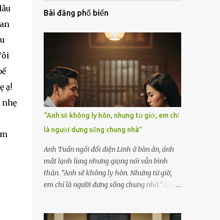
dâu
Bài đăng phổ biến
ian
ều
Tôi
bế
ẹ ạ!
á nhẹ
“Anh sẽ không ly hôn, nhưng từ giờ, em chỉ
là người dưng sống chung nhà”
àm
Anh Tuấn ngồi đối diện Linh ở bàn ăn, ánh
mắt lạnh lùng nhưng giọng nói vẫn bình
thản. “Anh sẽ không ly hôn. Nhưng từ giờ,
em chỉ là người dưng sống chung nhà.” Linh
nắm chặt chiếc thìa, cố kìm nén cơn run rẩy.
Cô đã chuẩn bị tinh thần cho một cuộc cãi