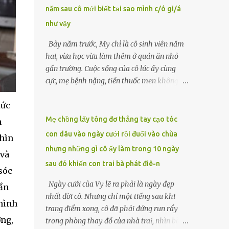
năm sau cô mới biết tại sao mình c/ó gi/á
lặng căng thẳng. “Ông Hòa đã ủy quyền cho
tôi xử lý những việc này sau khi ông mất.
như vậy
Tất cả đã được chuẩn bị kỹ lưỡng từ trước.”
Bảy năm trước, My chỉ là cô sinh viên năm
Luật sư đặt tay lên tập giấy tờ được buộc gọn
hai, vừa học vừa làm thêm ở quán ăn nhỏ
gàng, ánh mắt sắc lẹm lướt qua Nam và
gần trường. Cuộc sống của cô lúc ấy cùng
Hạnh. LUẬT SƯ Mặc dù ông Hòa không để
cực, mẹ bệnh nặng, tiền thuốc men không
lại di chúc công khai nào, nhưng có một văn
biết vay ai, còn cha đã qua đời từ khi cô mới
bản pháp lý đã được soạn thảo kỹ lưỡng, ghi
tức
vào lớp một. Một tối muộn, khi đang rửa
rõ toàn bộ ý nguyện của...
bát, người quản lý gọi My ra. Có vị khách
Mẹ chồng lấy tông đơ thẳng tay cạo tóc
n
muốn gặp. Đó là người đàn ông trung niên
con dâu vào ngày cưới rồi đuổi vào chùa
nhìn
mặc vest xám, gương mặt lạ lẫm nhưng ánh
nhưng những gì cô ấy làm trong 10 ngày
 và
mắt chất chứa mệt mỏi. Sau vài câu hỏi
sau đó khiến con trai bà phát điê-n
ngắn gọn về hoàn cảnh, ông đẩy chiếc
sóc
phong bì dày cộm về phía cô. “Tôi muốn em
Ngày cưới của Vy lẽ ra phải là ngày đẹp
dần
ở cùng tôi đêm nay. Một tỷ, đủ để cứu mẹ
nhất đời cô. Nhưng chỉ một tiếng sau khi
 mình
em.”My run rẩy. Cô chưa từng nghĩ sẽ phải
trang điểm xong, cô đã phải đứng run rẩy
đánh đổi bản thân, nhưng cũng không thể
ơng,
trong phòng thay đồ của nhà trai, nhìn bà
để mẹ chết vì thiếu tiền. Đêm ấy, cô theo ông