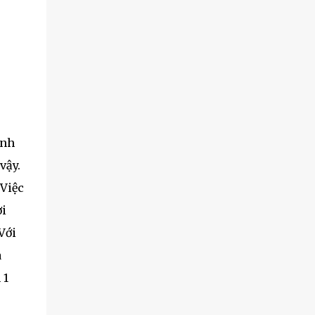
ình
vậy.
 Việc
ơi
Với
a
 1