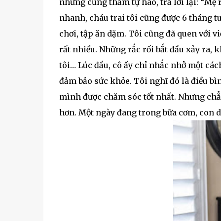
nhưng cũng thầm tự hào, trả lời lại: “Mẹ 
nhanh, cháu trai tôi cũng được 6 tháng tu
chơi, tập ăn dặm. Tôi cũng đã quen với 
rất nhiều. Những rắc rối bắt đầu xảy ra, 
tôi… Lúc đầu, cô ấy chỉ nhắc nhở một các
đảm bảo sức khỏe. Tôi nghĩ đó là điều b
mình được chăm sóc tốt nhất. Nhưng chẳn
hơn. Một ngày đang trong bữa cơm, con dâ