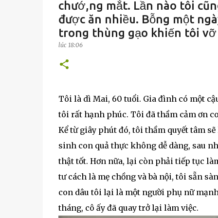
chướ,ng mắt. Lần nào tôi cũng
được ăn nhiều. Bỗng một ngày
trong thùng gạo khiến tôi vỡ
lúc
18:06
Tôi là dì Mai, 60 tuổi. Gia đình có một cậ
tôi rất hạnh phúc. Tôi đã thầm cảm ơn co
Kể từ giây phút đó, tôi thầm quyết tâm sẽ
sinh con quả thực không dễ dàng, sau nhi
thật tốt. Hơn nữa, lại còn phải tiếp tục 
tư cách là mẹ chồng và bà nội, tôi sẵn s
con dâu tôi lại là một người phụ nữ mạn
tháng, cô ấy đã quay trở lại làm việc.