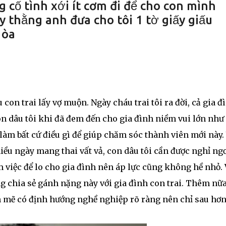
 cố tình xới ít cơm đi để cho con mình
 thằng anh đưa cho tôi 1 tờ giấy giấu
 òa
u con trai lấy vợ muộn. Ngày cháu trai tôi ra đời, cả gia đ
n dâu tôi khi đã đem đến cho gia đình niềm vui lớn như 
 làm bất cứ điều gì để giúp chăm sóc thành viên mới này.
ều ngày mang thai vất vả, con dâu tôi cần được nghỉ ng
làm việc để lo cho gia đình nên áp lực cũng không hề nhỏ. 
àng chia sẻ gánh nặng này với gia đình con trai. Thêm nữ
h mẽ có định hướng nghề nghiệp rõ ràng nên chỉ sau hơn