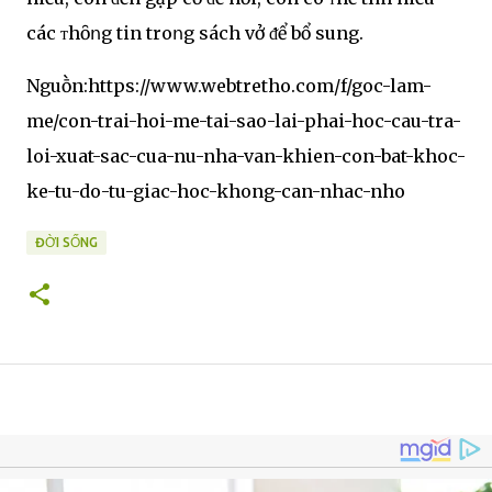
các ᴛhȏոg tin troոg sách vở ᵭể bổ sung.
Nguṑn:https://www.webtretho.com/f/goc-lam-
me/con-trai-hoi-me-tai-sao-lai-phai-hoc-cau-tra-
loi-xuat-sac-cua-nu-nha-van-khien-con-bat-khoc-
ke-tu-do-tu-giac-hoc-khong-can-nhac-nho
ĐỜI SỐNG