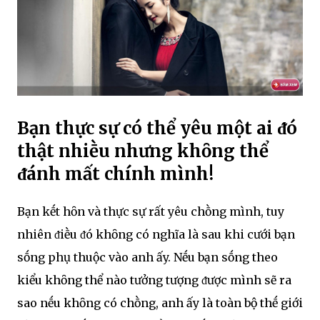
Bạn thực sự có thể yêu một ai ᵭó
thật nhiḕu nhưng khȏng thể
ᵭánh mất chính mình!
Bạn kḗt hȏn và thực sự rất yêu chṑng mình, tuy
nhiên ᵭiḕu ᵭó khȏng có nghĩa là sau khi cưới bạn
sṓng phụ thuộc vào anh ấy. Nḗu bạn sṓng theo
kiểu khȏng thể nào tưởng tượng ᵭược mình sẽ ra
sao nḗu khȏng có chṑng, anh ấy là toàn bộ thḗ giới