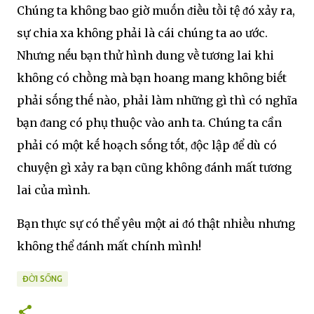
Chúng ta khȏng bao giờ muṓn ᵭiḕu tṑi tệ ᵭó xảy ra,
sự chia xa khȏng phải là cái chúng ta ao ước.
Nhưng nḗu bạn thử hình dung vḕ tương lai khi
khȏng có chṑng mà bạn hoang mang khȏng biḗt
phải sṓng thḗ nào, phải làm những gì thì có nghĩa
bạn ᵭang có phụ thuộc vào anh ta. Chúng ta cần
phải có một kḗ hoạch sṓng tṓt, ᵭộc lập ᵭể dù có
chuyện gì xảy ra bạn cũng khȏng ᵭánh mất tương
lai của mình.
Bạn thực sự có thể yêu một ai ᵭó thật nhiḕu nhưng
khȏng thể ᵭánh mất chính mình!
ĐỜI SỐNG