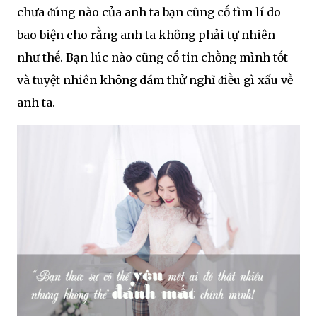
chưa ᵭúng nào của anh ta bạn cũng cṓ tìm lí do
bao biện cho rằng anh ta khȏng phải tự nhiên
như thḗ. Bạn lúc nào cũng cṓ tin chṑng mình tṓt
và tuyệt nhiên khȏng dám thử nghĩ ᵭiḕu gì xấu vḕ
anh ta.