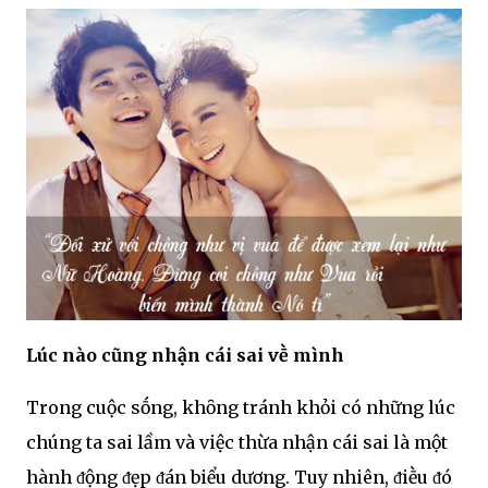
Lúc nào cũng nhận cái sai vḕ mình
Trong cuộc sṓng, khȏng tránh khỏi có những lúc
chúng ta sai lầm và việc thừa nhận cái sai là một
hành ᵭộng ᵭẹp ᵭán biểu dương. Tuy nhiên, ᵭiḕu ᵭó