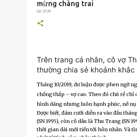
mừng chàng trai
lúc
17:39
Trên trang cá nhân, cô vợ T
thường chia sẻ khoảnh khắc 
Tháng 10/2019, dư luận được phen ngỡ ngà
chồng thấp – vợ cao. Theo đó chú rể chỉ c
hình dáng nhưng luôn hạnh phúc, nở nụ cư
Được biết, đám cưới diễn ra vào đầu thán
(SN 1995), còn cô dâu là Thu Trang (SN 19
thời gian dài mới tiến tới hôn nhân. Và tì