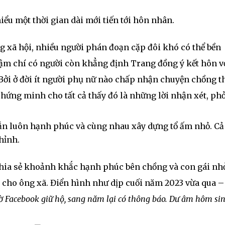
iểu một thời gian dài mới tiến tới hôn nhân.
g xã hội, nhiều người phán đoạn cặp đôi khó có thể bền
ậm chí có người còn khẳng định Trang đồng ý kết hôn v
 Bởi ở đời ít người phụ nữ nào chấp nhận chuyện chồng t
hứng minh cho tất cả thấy đó là những lời nhận xét, ph
ẫn luôn hạnh phúc và cùng nhau xây dựng tổ ấm nhỏ. Cả
hỉnh.
hia sẻ khoảnh khắc hạnh phúc bên chồng và con gái nhỏ
cho ông xã. Điển hình như dịp cuối năm 2023 vừa qua –
 Facebook giữ hộ, sang năm lại có thông báo. Dư âm hôm si