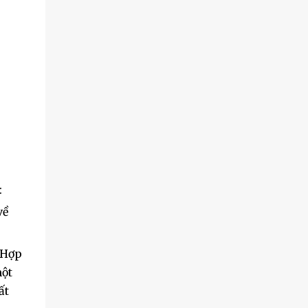
:
về
 Hợp
một
ất