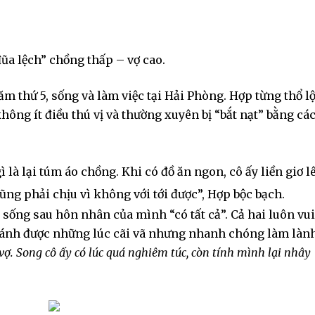
ũa lệch” chồng thấp – vợ cao.
m thứ 5, sống và làm việc tại Hải Phòng. Hợp từng thổ l
hông ít điều thú vị và thường xuyên bị “bắt nạt” bằng cá
 là lại túm áo chồng. Khi có đồ ăn ngon, cô ấy liền giơ l
ng phải chịu vì không với tới được”, Hợp bộc bạch.
sống sau hôn nhân của mình “có tất cả”. Cả hai luôn vui
ánh được những lúc cãi vã nhưng nhanh chóng làm lành
vợ. Song cô ấy có lúc quá nghiêm túc, còn tính mình lại nhây