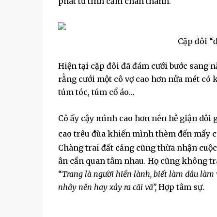
phát từ tình cảm chân thành.
Cặp đôi “đ
Hiện tại cặp đôi đã đám cưới bước sang nă
rằng cưới một cô vợ cao hơn nửa mét có k
túm tóc, túm cổ áo…
Cô ấy cậy mình cao hơn nên hễ giận dỗi gì
cao trêu đùa khiến mình thèm đến mấy cũ
Chàng trai đất cảng cũng thừa nhận cuộc 
ân cần quan tâm nhau. Họ cũng không tr
“
Trang là người hiền lành, biết làm dâu làm 
nhây nên hay xảy ra cãi vã”,
Hợp tâm sự.