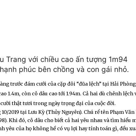
hu Trang với chiều cao ấn tượng 1m94
hạnh phúc bên chồng và con gái nhỏ.
ng trước đám cưới của cặp đôi “đũa lệch” tại Hải Phòng
ao 1.4m, còn cô dâu cao tới 1.94m. Cả hai dù chênh lệch 
ời thật tươi trong ngày trọng đại của cuộc đời.
g 10/2019 tại Lưu Kỳ (Thủy Nguyên). Chú rể tên Phạm Văn
98). Khi đó, cô dâu cho biết cả hai yêu nhau và tìm hiểu 
nh yêu của họ không hề có vụ lợi hay tính toán gì, đều xu