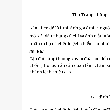
Thu Trang không ng
Kèm theo đó là hình ảnh gia đình 3 ngư
một cái đầu nhưng cử chỉ và ánh mắt lu
nhận ra họ dù chênh lệch chiều cao nhưn
đôi khác.
Cặp đôi cũng thường xuyên đưa con đến c
chồng. Họ luôn ân cần quan tâm, chăm só
chênh lệch chiều cao.
Gia đình 
Chiều cao quá chênh lệch khiến đám cướ