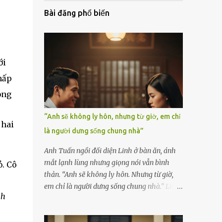
Bài đăng phổ biến
ới
hấp
ỏng
“Anh sẽ không ly hôn, nhưng từ giờ, em chỉ
 hai
là người dưng sống chung nhà”
Anh Tuấn ngồi đối diện Linh ở bàn ăn, ánh
mắt lạnh lùng nhưng giọng nói vẫn bình
. Cô
thản. “Anh sẽ không ly hôn. Nhưng từ giờ,
em chỉ là người dưng sống chung nhà.” Linh
nh
nắm chặt chiếc thìa, cố kìm nén cơn run rẩy.
Cô đã chuẩn bị tinh thần cho một cuộc cãi