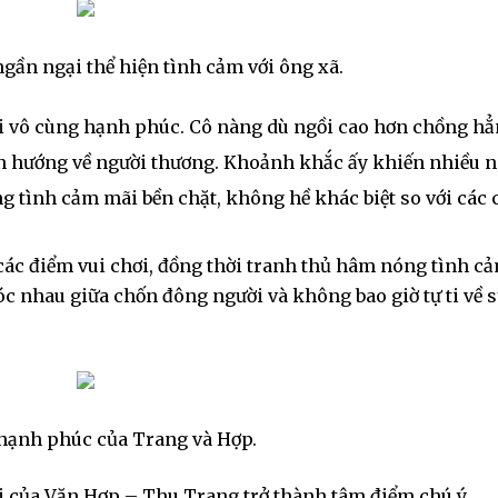
ần ngại thể hiện tình cảm với ông xã.
ời vô cùng hạnh phúc. Cô nàng dù ngồi cao hơn chồng hẳ
ôn hướng về người thương. Khoảnh khắc ấy khiến nhiều n
g tình cảm mãi bền chặt, không hề khác biệt so với các 
ác điểm vui chơi, đồng thời tranh thủ hâm nóng tình c
c nhau giữa chốn đông người và không bao giờ tự ti về 
hạnh phúc của Trang và Hợp.
i của Văn Hợp – Thu Trang trở thành tâm điểm chú ý.