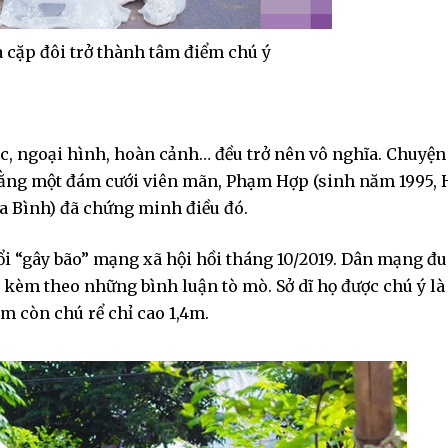
 cặp đôi trở thành tâm điểm chú ý
ác, ngoại hình, hoàn cảnh… đều trở nên vô nghĩa. Chuyện
bằng một đám cưới viên mãn, Phạm Hợp (sinh năm 1995, 
a Bình) đã chứng minh điều đó.
i “gây bão” mạng xã hội hồi tháng 10/2019. Dân mạng đu
 kèm theo những bình luận tò mò. Sở dĩ họ được chú ý là
4m còn chú rể chỉ cao 1,4m.