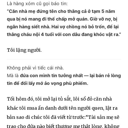
Là hàng xóm cũ gọi báo tin:
“Căn nhà mẹ đứng tên cho thằng cả ở tạm 5 năm
qua bị nó mang đi thế chấp mở quán. Giờ vỡ nợ, bị
ngân hàng siết nhà. Hai vợ chồng nó bỏ trốn, để lại
thằng cháu nội 4 tuổi với con dâu đang khóc vật ra.”
Tôi lặng người.
Không phải vì tiếc cái nhà.
Mà là
đứa con mình tin tưởng nhất — lại bán rẻ lòng
tin để đổi lấy mớ ảo vọng phù phiếm.
Tối hôm đó, tôi mở lại tủ sắt, lôi sổ đỏ căn nhà
khác tôi mua ẩn danh dưới tên người quen, lật ra
bản sao di chúc tôi đã viết từ trước:“Tài sản mẹ sẽ
trao cho đứa nào biết thương mẹ thật lòng, không