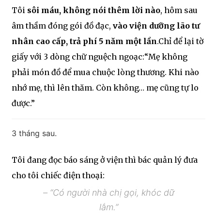
Tôi
sôi máu, không nói thêm lời nào
, hôm sau
âm thầm đóng gói đồ đạc,
vào viện dưỡng lão tư
nhân cao cấp, trả phí 5 năm một lần
.Chỉ để lại tờ
giấy với 3 dòng chữ nguệch ngoạc:“Mẹ không
phải món đồ để mua chuộc lòng thương. Khi nào
nhớ mẹ, thì lên thăm. Còn không… mẹ cũng tự lo
được.”
3 tháng sau.
Tôi đang đọc báo sáng ở viện thì bác quản lý đưa
cho tôi chiếc điện thoại:
– “Có người nhà chị gọi, khóc dữ
lắm.”