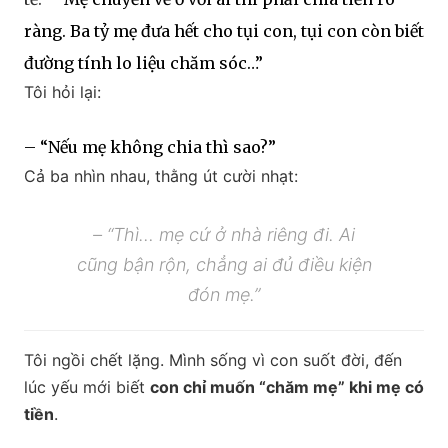
ràng. Ba tỷ mẹ đưa hết cho tụi con, tụi con còn biết
đường tính lo liệu chăm sóc…”
Tôi hỏi lại:
– “Nếu mẹ không chia thì sao?”
Cả ba nhìn nhau, thằng út cười nhạt:
– “Thì… mẹ cứ ở nhà riêng đi. Ai
cũng bận rộn, chẳng ai đủ điều kiện
đón mẹ.”
Tôi ngồi chết lặng. Mình sống vì con suốt đời, đến
lúc yếu mới biết
con chỉ muốn “chăm mẹ” khi mẹ có
tiền
.