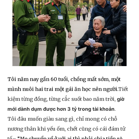
Tôi năm nay gần 60 tuổi, chồng mất sớm, một
mình nuôi hai trai một gái ăn học nên người.
Tiết
kiệm từng đồng, từng cắc suốt bao năm trời,
giờ
mới dành dụm được hơn 3 tỷ trong tài khoản
.
Tôi đâu muốn giàu sang gì, chỉ mong có chỗ
nương thân khi yếu ốm, chết cũng có cái đám tử
tế.
– “Mẹ chuyển về ở với ai thì phải chia tiền rõ