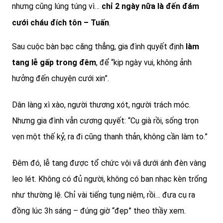
nhưng cũng lúng túng vì…
chỉ 2 ngày nữa là đến đám
cưới cháu đích tôn – Tuấn
.
Sau cuộc bàn bạc căng thẳng, gia đình quyết định
làm
tang lễ gấp trong đêm
, để “kịp ngày vui, không ảnh
hưởng đến chuyện cưới xin”.
Dân làng xì xào, người thương xót, người trách móc.
Nhưng gia đình vẫn cương quyết: “Cụ già rồi, sống trọn
vẹn một thế kỷ, ra đi cũng thanh thản, không cần làm to.”
Đêm đó, lễ tang được tổ chức vội vã dưới ánh đèn vàng
leo lét. Không có đủ người, không có ban nhạc kèn trống
như thường lệ. Chỉ vài tiếng tụng niệm, rồi… đưa cụ ra
đồng lúc 3h sáng – đúng giờ “đẹp” theo thầy xem.