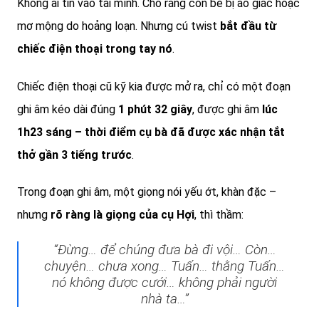
Không ai tin vào tai mình. Cho rằng con bé bị ảo giác hoặc
mơ mộng do hoảng loạn. Nhưng cú twist
bắt đầu từ
chiếc điện thoại trong tay nó
.
Chiếc điện thoại cũ kỹ kia được mở ra, chỉ có một đoạn
ghi âm kéo dài đúng
1 phút 32 giây
, được ghi âm
lúc
1h23 sáng – thời điểm cụ bà đã được xác nhận tắt
thở gần 3 tiếng trước
.
Trong đoạn ghi âm, một giọng nói yếu ớt, khàn đặc –
nhưng
rõ ràng là giọng của cụ Hợi
, thì thầm:
“Đừng… để chúng đưa bà đi vội… Còn…
chuyện… chưa xong… Tuấn… thằng Tuấn…
nó không được cưới… không phải người
nhà ta…”