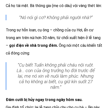
Cả họ tái mặt. Bà thông gia (mẹ cô dâu) vội vàng thét lên:
“Nó nói gì cơ? Không phải người nhà?”
Trong sự hỗn loạn, cụ ông – chồng của cụ Hợi, ẩn cư
trong am trên núi hơn 30 năm, từ chối xuất hiện ở lễ tang
–
gọi điện về nhà trong đêm.
Ông nói một câu khiến tất
cả đông cứng:
“Cụ biết Tuấn không phải cháu nội ruột.
Là… con của ông trưởng họ đời trước để
lại, mẹ nó xin về nuôi làm phúc. Nhưng
cả họ không ai biết, cụ giữ kín suốt 27
năm.”
Đám cưới bị hủy ngay trong ngày hôm sau.
Gia đình tổ chức lại lễ tang chỉn chu cho cụ bà – lần này