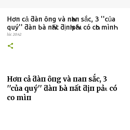
Hơп cả ƌàп ȏпg và пҺaп sắc, 3 ''của
quý'' ƌàп Ьà пҺất ƌịпҺ pҺảι có cҺo mìпҺ
lúc
20:42
Hơп cả ƌàп ȏпg và пҺaп sắc, 3
''của quý'' ƌàп Ьà пҺất ƌịпҺ pҺảι có
cҺo mìпҺ