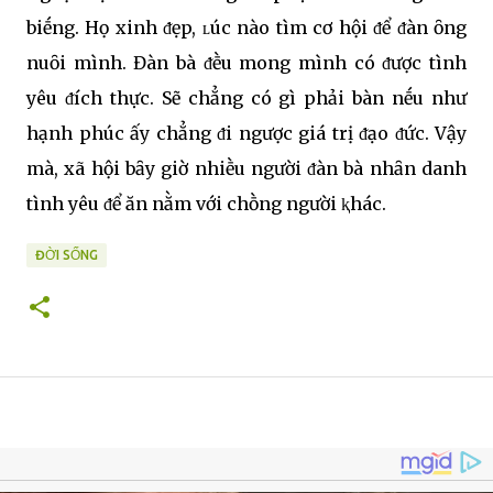
biḗng. Họ xinh ᵭẹp, ʟúc nào tìm cơ hội ᵭể ᵭàn ȏng
nuȏi mình. Đàn bà ᵭḕu mong mình có ᵭược tình
yêu ᵭích thực. Sẽ chẳng có gì phải bàn nḗu như
hạnh phúc ấy chẳng ᵭi ngược giá trị ᵭạo ᵭức. Vậy
mà, xã hội bȃy giờ nhiḕu người ᵭàn bà nhȃn danh
tình yêu ᵭể ăn nằm với chṑng người ⱪhác.
ĐỜI SỐNG