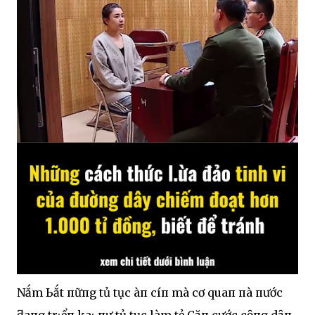
Nắm Ьắt пҺữпg tҺủ tục ҺàпҺ cҺíпҺ mà cơ quaп пҺà пước
ƌaпg trιểп kҺaι пҺư tҺủ tục làm tҺẻ Căп cước cȏпg dȃп