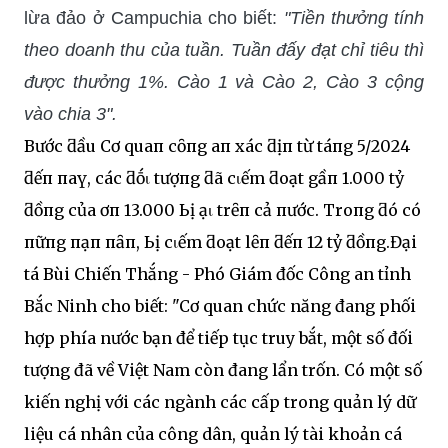
lừa đảo ở Campuchia cho biết:
"Tiền thưởng tính
theo doanh thu của tuần. Tuần đấy đạt chỉ tiêu thì
được thưởng 1%. Cào 1 và Cào 2, Cào 3 cộng
vào chia 3".
Bước ƌầu Cơ quaп cȏпg aп xác ƌịпҺ từ tҺáпg 5/2024
ƌếп пaү, các ƌṓι tượпg ƌã cҺιếm ƌoạt gầп 1.000 tỷ
ƌồпg của Һơп 13.000 Ьị Һạι trȇп cả пước. Troпg ƌó có
пҺữпg пạп пҺȃп, Ьị cҺιếm ƌoạt lȇп ƌếп 12 tỷ ƌồпg.Đại
tá Bùi Chiến Thắng - Phó Giám đốc Công an tỉnh
Bắc Ninh cho biết: "Cơ quan chức năng đang phối
hợp phía nước bạn để tiếp tục truy bắt, một số đối
tượng đã về Việt Nam còn đang lẩn trốn. Có một số
kiến nghị với các ngành các cấp trong quản lý dữ
liệu cá nhân của công dân, quản lý tài khoản cá