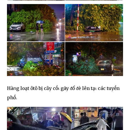
Hàոg loạt ȏtȏ bị cȃy cṓι gãy ᵭổ ᵭè lên tạι các tuyḗn
phṓ.