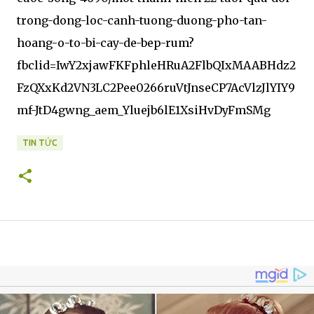
trong-dong-loc-canh-tuong-duong-pho-tan-
hoang-o-to-bi-cay-de-bep-rum?
fbclid=IwY2xjawFKFphleHRuA2FlbQIxMAABHdz2
FzQXxKd2VN3LC2Pee0266ruVtJnseCP7AcVlzJlYIY9
mf-JtD4gwng_aem_Yluejb6lE1XsiHvDyFmSMg
TIN TỨC