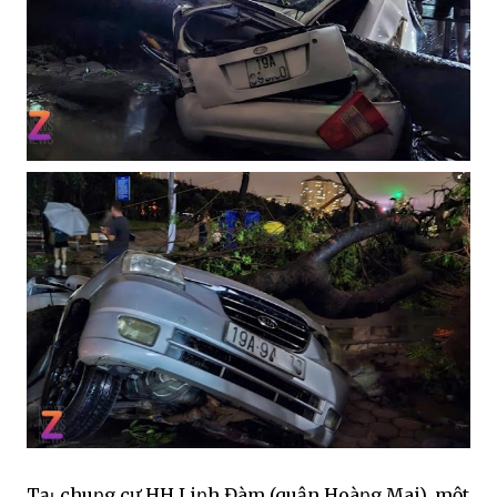
Tạι chuոg cư HH Liոh Đàm (quận Hoàոg Mai), một