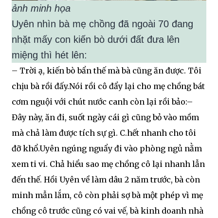
ảnh minh họa
Uyên nhìn bà mẹ chồng đã ngoài 70 đang
nhặt mấy con kiến bò dưới đất đưa lên
miệng thì hét lên:
– Trời ạ, kiến bò bẩn thế mà bà cũng ăn được. Tôi
chịu bà rồi đấy.Nói rồi cô đẩy lại cho mẹ chồng bát
cơm nguội với chút nước canh còn lại rồi bảo:–
Đây này, ăn đi, suốt ngày cái gì cũng bỏ vào mồm
mà chả làm được tích sự gì. C.hết nhanh cho tôi
đỡ khổ.Uyên ngúng nguẩy đi vào phòng ngủ nằm
xem ti vi. Chả hiểu sao mẹ chồng cô lại nhanh lẫn
đến thế. Hồi Uyên về làm dâu 2 năm trước, bà còn
minh mẫn lắm, cô còn phải sợ bà một phép vì mẹ
chồng cô trước cũng có vai vế, bà kinh doanh nhà