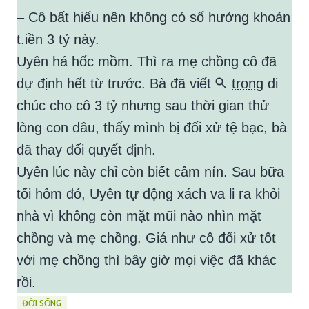
– Cô bất hiếu nên không có số hưởng khoản
t.iền 3 tỷ này.
Uyên há hốc mồm. Thì ra mẹ chồng cô đã
dự định hết từ trước. Bà đã viết
trong
di
chúc cho cô 3 tỷ nhưng sau thời gian thử
lòng con dâu, thấy mình bị đối xử tệ bạc, bà
đã thay đổi quyết định.
Uyên lúc này chỉ còn biết câm nín. Sau bữa
tối hôm đó, Uyên tự động xách va li ra khỏi
nhà vì không còn mặt mũi nào nhìn mặt
chồng và mẹ chồng. Giá như cô đối xử tốt
với mẹ chồng thì bây giờ mọi việc đã khác
rồi.
ĐỜI SỐNG