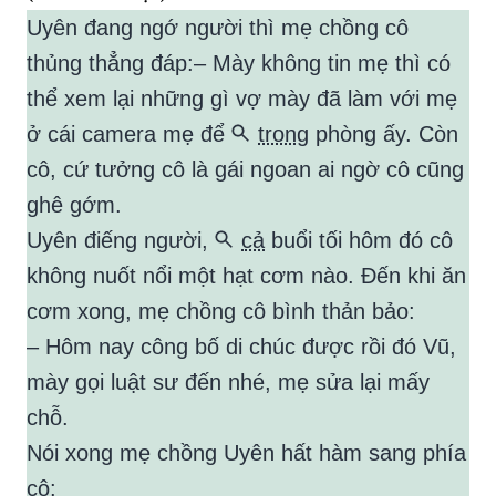
Uyên đang ngớ người thì mẹ chồng cô
thủng thẳng đáp:– Mày không tin mẹ thì có
thể xem lại những gì vợ mày đã làm với mẹ
ở cái camera mẹ để
trong
phòng ấy. Còn
cô, cứ tưởng cô là gái ngoan ai ngờ cô cũng
ghê gớm.
Uyên điếng người,
cả
buổi tối hôm đó cô
không nuốt nổi một hạt cơm nào. Đến khi ăn
cơm xong, mẹ chồng cô bình thản bảo:
– Hôm nay công bố di chúc được rồi đó Vũ,
mày gọi luật sư đến nhé, mẹ sửa lại mấy
chỗ.
Nói xong mẹ chồng Uyên hất hàm sang phía
cô: