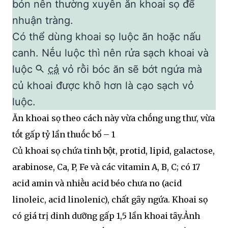
bón nên thường xuyên ăn khoai sọ ᵭể
nhuận tràng.
Có thể dùng khoai sọ luộc ăn hoặc nấu
canh. Nḗu luộc thì nên rửa sạch khoai và
luộc
cả
vỏ rṑi bóc ăn sẽ bớt ngứa mà
củ khoai ᵭược khȏ hơn là cạo sạch vỏ
luộc.
Ăn khoai sọ theo cách này vừa chṓng ung thư, vừa
tṓt gấp tỷ lần thuṓc bổ – 1
Củ khoai sọ chứa tinh bột, protid, lipid, galactose,
arabinose, Ca, P, Fe và các vitamin A, B, C; có 17
acid amin và nhiḕu acid béo chưa no (acid
linoleic, acid linolenic), chất gȃy ngứa. Khoai sọ
có giá trị dinh dưỡng gấp 1,5 lần khoai tȃy.Ảnh