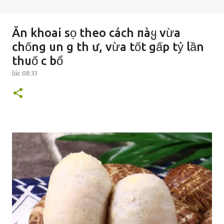
Ăn khoai sọ theo cách пàყ vừa
chống un g th ư, vừa tốt gấp tỷ lần
thuố c bổ
lúc
08:33