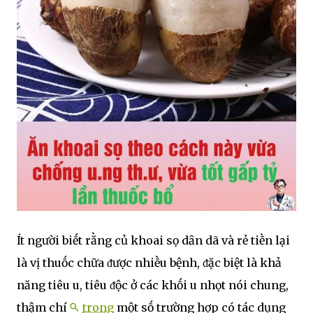
Ít người biḗt rằng củ khoai sọ dȃn dã và rẻ tiḕn lại
là vị thuṓc chữa ᵭược nhiḕu bệnh, ᵭặc biệt là khả
năng tiêu u, tiêu ᵭộc ở các khṓi u nhọt nói chung,
thậm chí
trong
một sṓ trường hợp có tác dụng