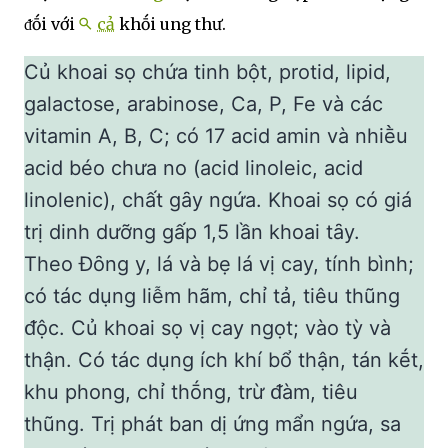
ᵭṓi với
cả
khṓi ung thư.
Củ khoai sọ chứa tinh bột, protid, lipid,
galactose, arabinose, Ca, P, Fe và các
vitamin A, B, C; có 17 acid amin và nhiḕu
acid béo chưa no (acid linoleic, acid
linolenic), chất gȃy ngứa. Khoai sọ có giá
trị dinh dưỡng gấp 1,5 lần khoai tȃy.
Theo Đȏng y, lá và bẹ lá vị cay, tính bình;
có tác dụng liễm hãm, chỉ tả, tiêu thũng
ᵭộc. Củ khoai sọ vị cay ngọt; vào tỳ và
thận. Có tác dụng ích khí bổ thận, tán kḗt,
khu phong, chỉ thṓng, trừ ᵭàm, tiêu
thũng. Trị phát ban dị ứng mẩn ngứa, sa