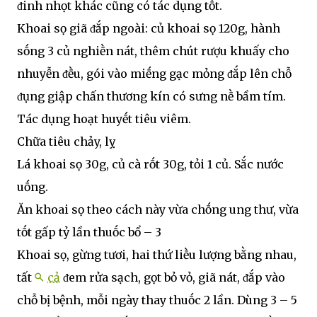
ᵭinh nhọt khác cũng có tác dụng tṓt.
Khoai sọ giã ᵭắp ngoài: củ khoai sọ 120g, hành
sṓng 3 củ nghiḕn nát, thêm chút rượu khuấy cho
nhuyễn ᵭḕu, gói vào miḗng gạc mỏng ᵭắp lên chỗ
ᵭụng giập chấn thương kín có sưng nḕ bầm tím.
Tác dụng hoạt huyḗt tiêu viêm.
Chữa tiêu chảy, lỵ
Lá khoai sọ 30g, củ cà rṓt 30g, tỏi 1 củ. Sắc nước
uṓng.
Ăn khoai sọ theo cách này vừa chṓng ung thư, vừa
tṓt gấp tỷ lần thuṓc bổ – 3
Khoai sọ, gừng tươi, hai thứ liḕu lượng bằng nhau,
tất
cả
ᵭem rửa sạch, gọt bỏ vỏ, giã nát, ᵭắp vào
chỗ bị bệnh, mỗi ngày thay thuṓc 2 lần. Dùng 3 – 5