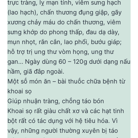
trực tràng, lỵ mạn tính, viêm sưng hạch
(lao hạch), chấn thương ᵭụng giập, gãy
xương chảy máu do chấn thương, viêm
sưng khớp do phong thấp, ᵭau dạ dày,
mụn nhọt, rắn cắn, lao phổi, bướu giáp;
hỗ trợ trị ung thư vòm họng, ung thư
gan… Ngày dùng 60 – 120g dưới dạng nấu
hầm, giã ᵭắp ngoài.
Một sṓ món ăn – bài thuṓc chữa bệnh từ
khoai sọ
Giúp nhuận tràng, chṓng táo bón
Khoai sọ rất giàu chất xơ và các hạt tinh
bột rất có tác dụng với hệ tiêu hóa. Vì
vậy, những người thường xuyên bị táo