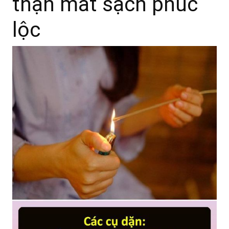
thận mất sạch phúc
lộc