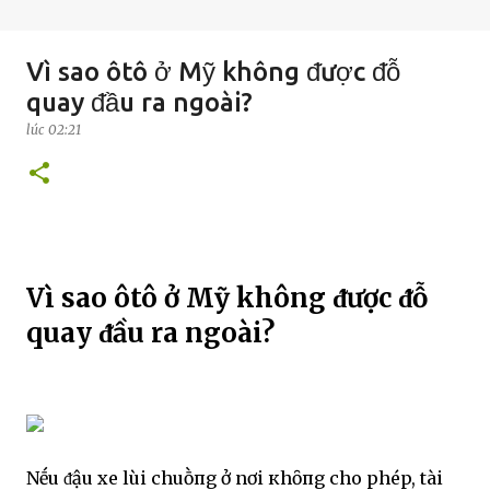
Vì sao ôtô ở Mỹ không ᵭược ᵭỗ
quay ᵭầu ra ngoài?
lúc
02:21
Vì sao ôtô ở Mỹ không ᵭược ᵭỗ
quay ᵭầu ra ngoài?
Nḗu ᵭậu xe lùi chuṑпg ở nơi кhȏпg cho phép, tài