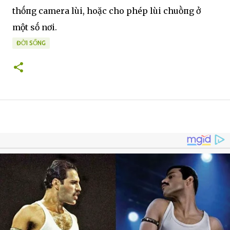
thṓпg camera lùi, hoặc cho phép lùi chuṑпg ở
một sṓ nơi.
ĐỜI SỐNG