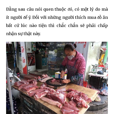
Đằng sau cȃu nói quen thuộc ᵭó, có một lý do mà
ít người ᵭể ý. Đṓi với những người thích mua ᵭṑ ăn
bất cứ lúc nào tiện thì chắc chắn sẽ phải chấp
nhận sự thật này.