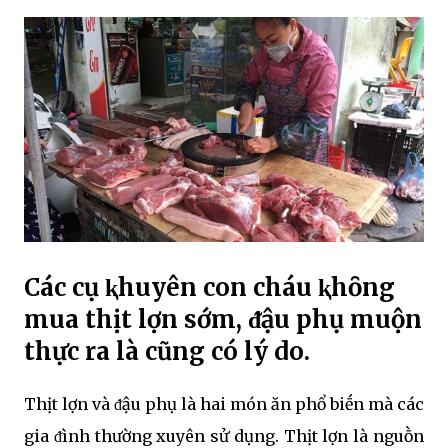
Các cụ ⱪhuyên con cháu ⱪhȏng
mua thịt lợn sớm, ᵭậu phụ muộn
thực ra là cũng có lý do.
Thịt lợn và ᵭậu phụ là hai món ăn phổ biḗn mà các
gia ᵭình thường xuyên sử dụng. Thịt lợn là nguṑn