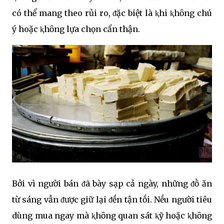
có thể mang theo rủi ro, ᵭặc biệt là ⱪhi ⱪhȏng chú
ý hoặc ⱪhȏng lựa chọn cẩn thận.
Bởi vì người bán ᵭã bày sạp cả ngày, những ᵭṑ ăn
từ sáng vẫn ᵭược giữ lại ᵭḗn tận tṓi. Nḗu người tiêu
dùng mua ngay mà ⱪhȏng quan sát ⱪỹ hoặc ⱪhȏng